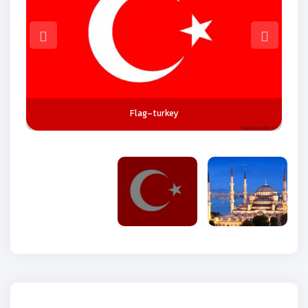
Fascinating-Sunrise-in-Istanbul-2
Flag-turkey