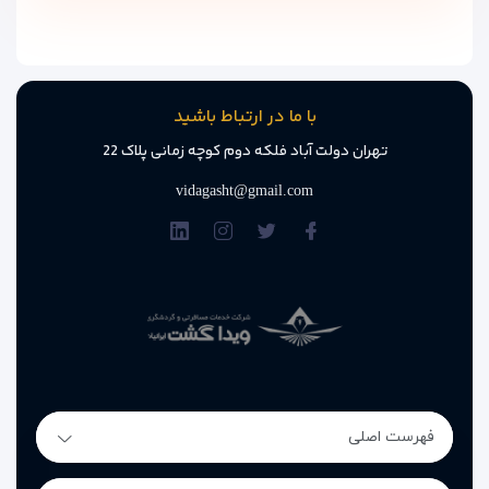
خانواده‌ها ارائه می‌دهد.
6. آیا هتل سورتل کوش آداسی امکانات ورزشی دارد؟
بله، هتل دارای یک باشگاه ورزشی با تجهیزات کامل، زمین بازی
با ما در ارتباط باشید
کودکان، و گزینه‌های مختلف برای سرگرمی و ورزش است.
تهران دولت آباد فلکه دوم کوچه زمانی پلاک 22
7. آیا هتل سورتل کوش آداسی خدمات ماساژ و اسپا دارد؟
vidagasht@gmail.com
بله، هتل خدمات ماساژ، اسپا و سونا را برای مهمانانی که به دنبال
آرامش و تجدید انرژی هستند، ارائه می‌دهد.
8. آیا هتل سورتل کوش آداسی غذاهای ویژه برای رژیم‌های خاص
دارد؟
بله، هتل سورتل غذاهای متنوع برای انواع رژیم‌های غذایی مانند
رژیم گیاه‌خواری و رژیم بدون گلوتن را در رستوران خود سرو می‌کند.
9. آیا حیوانات خانگی در هتل سورتل کوش آداسی پذیرفته
فهرست اصلی
می‌شوند؟
خیر، متاسفانه هتل سورتل کوش آداسی حیوانات خانگی را پذیرش