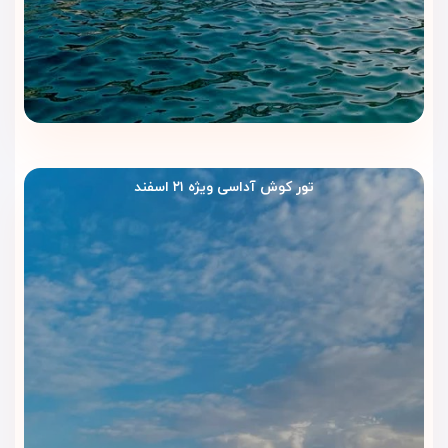
دسترسی راحت به دریا، شهر و جاذبه‌های تاریخی لذت ببرند. این
هتل بیشتر برای خانواده‌ها، زوج‌های جوان و گروه‌های دوستانه‌ای
که به‌دنبال صرفه‌جویی در هزینه هستند، مناسب است.
موقعیت مکانی استراتژیک هتل
هتل سورتل در یکی از بهترین نقاط کوش آداسی واقع شده؛ درست
روبه‌روی ساحل عمومی و در چند قدمی اسکله و مرکز شهر. این
موقعیت باعث شده تا دسترسی مسافران به رستوران‌ها،
تور کوش آداسی ویژه ۲۱ اسفند
فروشگاه‌ها، کافه‌ها و جاذبه‌های گردشگری مانند قلعه کبوتر، بازار
سنتی و بندر بسیار آسان باشد. فاصله این هتل از فرودگاه ازمیر
حدود یک ساعت است و ایستگاه‌های حمل‌ونقل عمومی نیز در
نزدیکی آن قرار دارند.
پرسش‌های متداول درباره هتل سورتل
کوش آداسی
1. ساعت ورود و خروج هتل سورتل کوش آداسی چه زمانی است؟
• ساعت ورود: 14:00