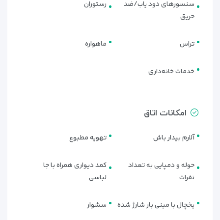
سنسورهای دود یاب/ضد
رستوران
امکان می‌دهد از انتخاب‌های متنوع غذایی لذت ببرند. فضای
حریق
رستوران در محیطی روباز قرار دارد و چشم‌اندازی زیبا از
دریای اژه
و
سواحل کوش آداسی را در اختیار مهمانان قرار می‌دهد. این ویژگی
باعث می‌شود که صرف غذا در این رستوران نه تنها لذیذ بلکه
تراس
ماهواره
تجربه‌ای آرامش‌بخش نیز باشد.
خدمات خانه‌داری
کافی‌شاپ
در هتل سورتل، یک
کافی‌شاپ
در لابی هتل وجود دارد که انواع
نوشیدنی‌های سرد و گرم را سرو می‌کند. این کافی‌شاپ مکان
امکانات اتاق
مناسبی برای استراحت و گذراندن زمانی آرام با یک فنجان قهوه یا
چای است.
آلارم بیدار باش
تهویه مطبوع
همچنین، بار کنار استخر و بار تراس هتل، گزینه‌های دیگری برای
لذت بردن از نوشیدنی‌های متنوع در فضایی دلپذیر هستند. این
حوله و دمپایی به تعداد
کمد دیواری همراه با جا
فضاها به مهمانان این امکان را می‌دهند تا در طول روز یا شب از
نفرات
لباسی
نوشیدنی‌های خوش‌طعم در کنار استخر یا در فضای باز با دید عالی
به محیط اطراف لذت ببرند.
یخچال با مینی بار شارژ شده
سشوار