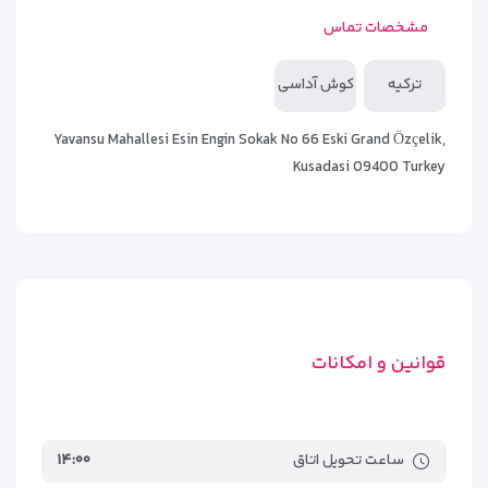
هتل سیگنیچر بلو ریزورت 32.61 مایل از فرودگاه بین المللی عدنان
مشخصات تماس
مندرس ازمیر فاصله دارد.
ترکیه
کوش آداسی
آیا ورود حیوان خانگی به هتل سیگنیچر بلو ریزورت مجاز است؟
خیر، ورود حیوانات خانگی به هتل سیگنیچر بلو ریزورت ممنوع است.
Yavansu Mahallesi Esin Engin Sokak No 66 Eski Grand Özçelik,
Kusadasi 09400 Turkey
قوانین و امکانات
ساعت تحویل اتاق
۱۴:۰۰