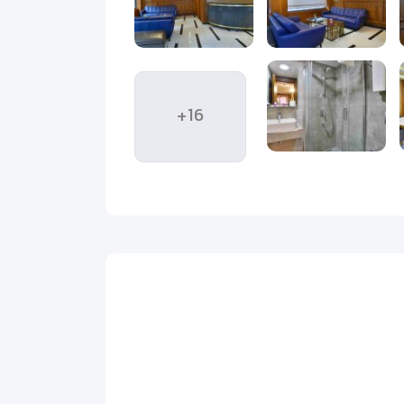
وتاهی، نقاط دیدنی و جاذبه‌های نمادینی را خواهید دید
رون وسطی بلند شده است، مناظر پانورامای خیره کننده
جاذبه‌های قابل توجه در مجاورت، خیابان استقلال است،
+16
طیف وسیعی از برندهای محلی و بین المللی را ارائه می
 جنب و جوش غوطه‌ور شوید.
برای علاقه مندان به تاریخ و
از جمله استانبول مدرن و موزه معصومیت است.
 با تیمی از کارکنان خوش برخورد روبرو می شوید که برای
 هوس یک میان وعده آخر شب یا یک وعده غذایی کامل
اینترنت پر سرعت در تمامی هتل قابل دسترس است، پذیرش 24 ساعته آماده خدمت رسانی به مهمانان است.