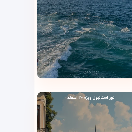
۴شب و ۵روز
تور استانبول ویژه ۲۰ اسفند