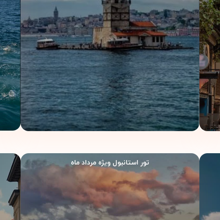
۳شب و ۴روز
تور استانبول ویژه مرداد ماه