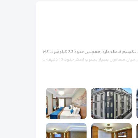
هتل تانگو تکسیم یک هتل سه ستاره تاپ استانبول است. این هتل در مرکز استانبول، 300 متری از خیابان استقلال و 500 متر از میدان تکسیم فاصله دارد. همچنین حدود 2.2 کیلومتر تا کاخ
دولما باغچه، 1.4 کیلومتر تا برج گالاتا و 4.3 کیلومتر تا بازار ادویه فاصله دارد. هتل تانگو تکسیم به دلیل موقعیت عالی و امکانات خوب در میان مسافران بسیار محبوب است. حدود 10 دقیقه با
ماشین تا موزه بزرگ ایاصوفیه، و نسبتاً نزدیک به ایستگاه متروی تکسیم است. هتل تانگو تکسیم استانبول نیز تنها 9 دقیقه پیاده تا موزه معصومیت و 10 دقیقه با ماشین تا مسجد
فرهنگی غنی‌اش شناخته می‌شود، ترکیبی پویا از تاریخ،
ن استقلال، دارای بوتیک‌های مدرن، گالری‌های هنری، و
ل قرار دارد و مناظری پانوراما از شهر ارائه می دهد.
یقی پرجنب‌وجوش، این منطقه پس از تاریکی هوا زنده
ببرید.
با موقعیت مرکزی و فضای پر جنب و جوش، بی
برای ارائه به همه دارد.
در هتل تانگو تکسیم اقامت