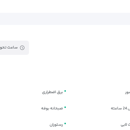
ساعت تحوی
ور
برق اضطراری
عته
صبحانه بوفه
 لابی
رستوران