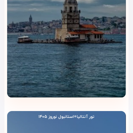
استانبول
اگر اقامت اقتصادی‌تر می‌خواهید، اتاق‌های استاندارد انتخاب
مناسبی هستند. برای فضای راحت‌تر و منظره شهری، اتاق‌های
اگزکیوتیو گزینه بهتری محسوب می‌شوند. اگر سه نفر هستید، اتاق
تریپل استاندارد انتخاب کاربردی‌تری است. برای اقامت لوکس‌تر،
سوئیت‌های Asia، Amber، White و Bosphorus View تجربه‌ای
خاص‌تر در قلب استانبول ایجاد می‌کنند.
رستوران و کافه هتل ریچموند
استانبول | طعم خوش اقامت در
خیابان استقلال
هتل ریچموند استانبول برای مسافرانی مناسب است که می‌خواهند
روز خود را در قلب استانبول، با صبحانه‌ای راحت و دسترسی خوب به
فضای غذاخوری شروع کنند. موقعیت هتل در خیابان استقلال
تور آنتالیا+استانبول نوروز ۱۴۰۵
باعث می‌شود مهمانان هم از خدمات غذایی داخل هتل استفاده
کنند، هم خیلی سریع به کافه‌ها و رستوران‌های محبوب اطراف