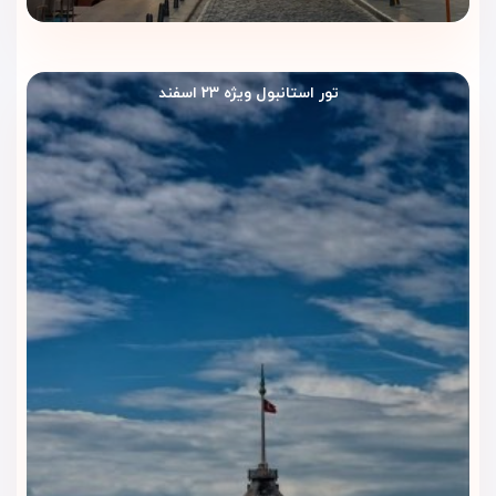
کینگ، انتخابی جذاب برای سفرهای دونفره خاص، اقامت‌های
رمانتیک یا تجربه‌ای متفاوت در استانبول محسوب می‌شود.
تور استانبول ویژه ۲۳ اسفند
نوع تخت:
۱ تخت کینگ
سوئیت با چشم‌انداز بسفر |
BOSPHORUS VIEW SUITE
سوئیت با چشم‌انداز بسفر یکی از خاص‌ترین گزینه‌های اقامتی هتل
ریچموند استانبول است. این سوئیت با تخت کینگ، تهویه هوا،
گرمایش و فضای نشیمن جداگانه، اقامتی شیک و خاطره‌انگیز برای
مهمانانی فراهم می‌کند که می‌خواهند چشم‌انداز زیبای بسفر را در
سفر خود تجربه کنند.
نوع تخت:
۱ تخت کینگ
ویژگی:
چشم‌انداز بسفر، فضای نشیمن جداگانه
راهنمای انتخاب اتاق در هتل ریچموند