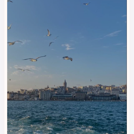
دسترسی داشته باشند.
صبحانه؛ شروع روز قبل از گشت‌وگذار
در استانبول
صبحانه هتل ریچموند استانبول انتخاب خوبی برای شروع یک روز
پرانرژی در شهر است. مهمانان می‌توانند قبل از قدم‌زدن در خیابان
استقلال، رفتن به میدان تکسیم یا بازدید از برج گالاتا، صبح خود را با
یک وعده کامل‌تر و منظم‌تر آغاز کنند.
رستوران هتل؛ فضایی آرام برای
وعده‌های غذایی
رستوران هتل فضایی مرتب و دلنشین برای صرف غذا دارد. این
بخش برای مسافرانی مناسب است که می‌خواهند بدون خروج از
هتل، وعده‌ای راحت میل کنند و بعد برنامه روزانه خود را در
خیابان‌های پرجنب‌وجوش استانبول ادامه دهند.
کافه و فضای نوشیدنی؛ مکثی کوتاه