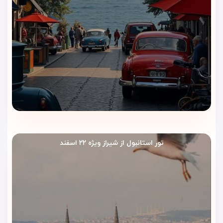
رزرو سریع و بدون دردسر
با ویداگشت، روند رزرو هتل ساده‌تر انجام می‌شود. کارشناسان
ظرفیت اتاق، تاریخ سفر و شرایط اقامت را پیگیری می‌کنند تا شما
بدون اتلاف وقت، رزرو خود را نهایی کنید.
پشتیبانی فارسی قبل و حین سفر
ویداگشت فقط تا زمان رزرو کنار شما نیست. در صورت نیاز به
راهنمایی، پیگیری یا هماهنگی‌های ضروری، می‌توانید قبل و در
طول سفر با کارشناسان ویداگشت در ارتباط باشید.
تور استانبول از شیراز ویژه ۲۲ اسفند
رزرو هتل ریچموند استانبول در قلب خیابان استقلال؛ اقامتی
شیک، خوش‌مسیر و راحت با ویداگشت.