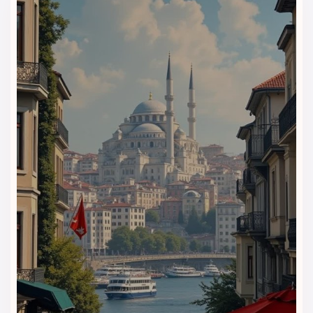
قیمت‌گذاری شفاف و قابل بررسی
ویداگشت قیمت، نوع اتاق، خدمات هتل و شرایط رزرو را شفاف
بررسی می‌کند. شما قبل از قطعی کردن سفر، گزینه‌های موجود را
می‌بینید و با توجه به بودجه، تاریخ سفر و سبک اقامت خود تصمیم
می‌گیرید.
راهنمایی برای انتخاب اتاق مناسب
هتل ریچموند استانبول اتاق‌های استاندارد، اگزکیوتیو، تریپل و
سوئیت‌های متنوع دارد. کارشناسان ویداگشت با توجه به تعداد
نفرات، هدف سفر و میزان راحتی موردنظر شما، اتاق مناسب‌تری
پیشنهاد می‌دهند.
مشاوره درباره موقعیت هتل
اقامت در خیابان استقلال برای مسافران استانبول مزیت بزرگی دارد.
ویداگشت موقعیت هتل، فاصله تا تکسیم، دسترسی به مترو،
مسیرهای خرید و جاذبه‌های اطراف را بررسی می‌کند تا انتخاب شما
دقیق‌تر باشد.