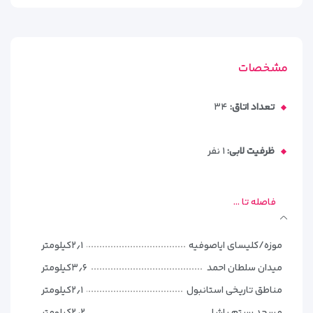
مشخصات
تعداد اتاق:
۳۴
ظرفیت لابی:
۱ نفر
فاصله تا ...
موزه/کلیسای ایاصوفیه
۲٫۱کیلومتر
میدان سلطان احمد
۳٫۶کیلومتر
مناطق تاریخی استانبول
۲٫۱کیلومتر