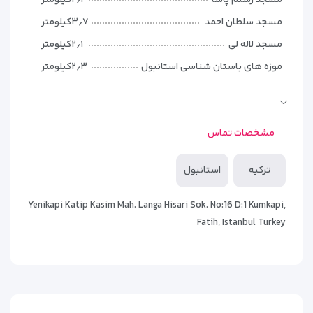
مسجد رستم پاشا
۲٫۲کیلومتر
مسجد سلطان احمد
۳٫۷کیلومتر
مسجد لاله لی
۲٫۱کیلومتر
موزه های باستان شناسی استانبول
۲٫۳کیلومتر
میدان تقسیم
۴٫۴کیلومتر
مشخصات تماس
ترکیه
استانبول
Yenikapi Katip Kasim Mah. Langa Hisari Sok. No:16 D:1 Kumkapi,
Fatih, Istanbul Turkey