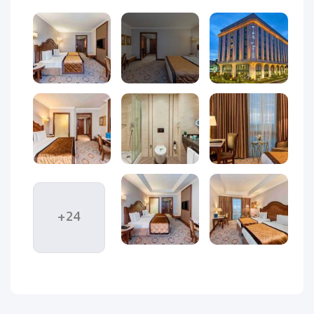
اگر به دنبال یک اقامتگاه لوکس، مدرن و سطح بالا در شهر وان
ترکیه هستید،
هتل الیت ورد وان (Elite World Van Hotel)
یکی از
انتخاب‌های بی‌رقیب شما خواهد بود. این هتل پنج‌ستاره، که با
معماری باشکوه عثمانی و طراحی داخلی کلاسیک و مدرن ترکیب
شده، در مرکز شهر وان قرار دارد و با امکانات پیشرفته، خدمات
حرفه‌ای و موقعیتی ایده‌آل، تجربه‌ای فراتر از یک اقامت معمولی را
برای مهمانان رقم می‌زند. هتل الیت ورد تنها چند قدم با جاذبه‌های
اصلی شهر فاصله دارد و انتخابی محبوب در بین مسافرانی‌ست که
سفر کاری یا تفریحی به وان دارند. در ادامه این مطلب، به‌صورت
کامل و دقیق با انواع اتاق‌های هتل، امکانات رفاهی، رستوران،
موقعیت مکانی و دلایل انتخاب این هتل با
ویداگشت
آشنا
می‌شوید.
+24
تعداد اتاق‌ها و دکوراسیون | طراحی لوکس
با ظرافت کلاسیک
هتل الیت ورد وان دارای
۲۳۰ اتاق
است که با الهام از سبک
نئوکلاسیک طراحی شده‌اند. فضای اتاق‌ها بزرگ، روشن و با
پنجره‌هایی دلباز طراحی شده تا حس اقامت در یک عمارت سلطنتی را