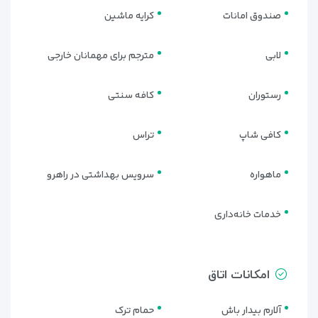
صندوق امانات
کرایه ماشین
استخر سرپوشیده مدرن
هتل دارای یک استخر سرپوشیده بزرگ با طراحی زیبا و دمای
لابی
مترجم برای مهمانان خارجی
کنترل‌شده است که در تمام فصول سال قابل استفاده می‌باشد.
نورپردازی حرفه‌ای و فضای آرام استخر، شرایطی عالی برای ریلکس
رستوران
کافه سنتی
کردن فراهم می‌کند.
کافی شاپ
تراس
مرکز اسپا و سلامتی
مرکز اسپا هتل الیت ورد شامل خدمات متنوعی از جمله:
ماهواره
سرویس بهداشتی در راهرو
حمام سنتی ترکی (Turkish Bath)
خدمات خانه‌داری
سونا خشک و سونا بخار
اتاق ماساژ اختصاصی با تیم حرفه‌ای
خدمات پاک‌سازی پوست و ریلکسیشن
امکانات اتاق
این مجموعه مکانی فوق‌العاده برای بازیابی انرژی پس از یک روز
آلارم بیدار باش
حمام ترک
پرجنب‌وجوش در شهر وان است.