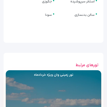
استخر سرپوشیده
جکوزی
پرسرعت و پایدار در دسترس است.
سالن بدنسازی
سونا
تورهای مرتبط
تور زمینی وان ویژه خردادماه
رستوران و کافی‌شاپ هتل الیت ورد
وان | طعمی متفاوت در فضایی مجلل
هتل الیت ورد وان وان
با در اختیار داشتن یکی از بهترین