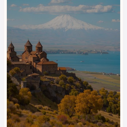
رستوران‌های هتلی در وان ترکیه، تجربه‌ای منحصربه‌فرد از طعم،
کیفیت و سرویس را برای مهمانان خود رقم می‌زند. این مجموعه با
بهره‌گیری از سرآشپزان حرفه‌ای و استفاده از مواد اولیه تازه و
مرغوب، خدمات غذایی سطح بالا ارائه می‌دهد که رضایت کامل
مهمانان داخلی و خارجی را جلب کرده است.
رستوران اصلی ELITE RESTAURANT
رستوران اصلی هتل، فضایی بزرگ، لوکس و شیک دارد که مناسب
صرف صبحانه، ناهار و شام است. ویژگی‌های این رستوران:
سرو صبحانه به‌صورت بوفه کامل و متنوع
شامل انواع پنیرهای
ترکی، نان‌های محلی، زیتون، میوه تازه، املت، کیک خانگی و
نوشیدنی‌های گرم
ارائه منوی ناهار و شام با
غذاهای بین‌المللی، ترکی و دریایی
محیطی آرام، با نورپردازی دلپذیر و چیدمان مجلل
گزینه‌های ویژه برای گیاه‌خواران و رژیم‌های غذایی خاص