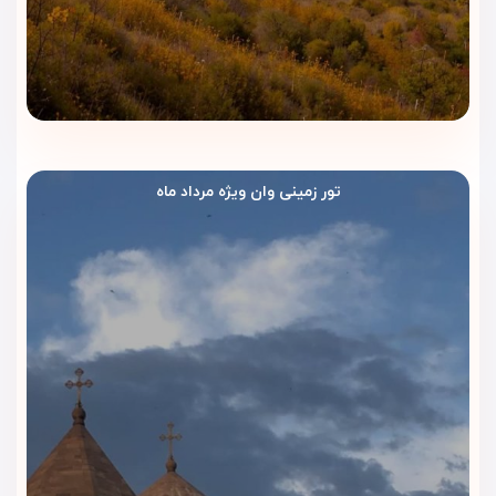
استفاده از سرویس حرفه‌ای، ظروف باکیفیت و فضایی مناسب برای
قرارهای خانوادگی و رسمی
کافی‌شاپ کلاسیک و دنج
در طبقه همکف هتل، کافی‌شاپی دنج و خوش‌فضا قرار دارد که
انتخابی عالی برای جلسات کاری یا استراحت عصرگاهی است. در این
کافه سرو می‌شود:
تور زمینی وان ویژه مرداد ماه
قهوه ترک اصیل، کاپوچینو، اسپرسو و انواع چای‌های گیاهی
کیک‌ها و دسرهای خانگی تازه
با طعم‌های لذیذ
نوشیدنی‌های سرد و گرم متنوع
خدمات سریع و حرفه‌ای با قیمت مناسب
محیط آرام، مبلمان راحت، نور طبیعی و موسیقی ملایم این کافه
باعث شده تا یکی از محبوب‌ترین فضاهای هتل در بین مهمانان
باشد.