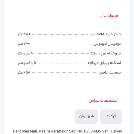
دارای میز کار، صندوق امانات، حمام مجهز و طراحی نئوکلاسیک.
فاصله تا ...
کف‌پوش چوبی، تهویه مطبوع و نورپردازی ملایم این اتاق‌ها، حس
آرامش خاصی به مهمانان می‌دهد.
مرکز خرید AVM وان
۸۵۰متر
اتاق دلوکس (DELUXE ROOM)
ترمینال اتوبوس
۷۰۰متر
فضای بزرگ‌تر، پنجره‌های بزرگ با نور طبیعی بیشتر، سرویس
فرودگاه فرید ملت
۸کیلومتر
بهداشتی با کیفیت بالاتر و نمای بهتر به شهر وان.
اسکله زیبای دریاچه
۱٫۵کیلومتر
مناسب برای مسافرانی که اقامتی راحت و سطح بالاتر می‌خواهند.
مسجد جامع
۶۵۰متر
اتاق خانوادگی (FAMILY ROOM)
مناسب برای خانواده‌های سه یا چهار نفره، با یک تخت دبل و تخت
مشخصات تماس
اضافه (یا کاناپه تخت‌شو)، فضای نشیمن جداگانه و طراحی گرم و
کاربردی.
ترکیه
شهر وان
این اتاق‌ها انتخاب محبوب خانواده‌هایی‌ست که با کودکان سفر
Bahcivan Mah. Kazım Karabekir Cad. No: 67, 34435 Van, Turkey
می‌کنند.