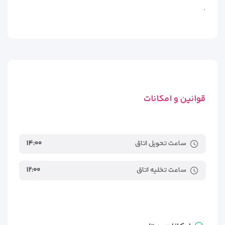
.
سوئیت اکسکلوسیو (EXCLUSIVE SUITE)
شامل یک اتاق خواب مجزا، سالن نشیمن، میز کار و حمام بزرگ با وان
جکوزی.
این سوئیت‌ها برای افرادی طراحی شده‌اند که به دنبال راحتی، فضا و
طراحی سطح بالا هستند.
قوانین و امکانات
سوئیت پرزیدنتال (PRESIDENTIAL SUITE)
لوکس‌ترین گزینه اقامتی در هتل، با دو اتاق خواب، سالن بزرگ
نشیمن، اتاق غذاخوری، حمام مجهز به جکوزی و ویوی فوق‌العاده.
ساعت تحویل اتاق
۱۴:۰۰
مناسب برای مدیران ارشد، زوج‌های خاص یا میهمانان VIP.
ساعت تخلیه اتاق
۱۲:۰۰