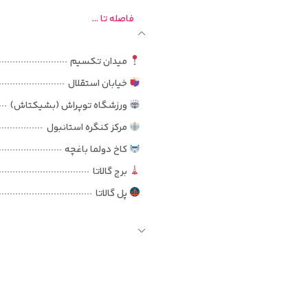
 انواع اتاق و سوئیت، امکانات رفاهی و تفریحی، رستوران‌ها، فاصله هتل تا جاذب
فاصله تا ...
میدان تکسیم
خیابان استقلال
ورزشگاه توپراش (بشیکتاش)
مرکز کنگره استانبول
کاخ دولما باغچه
برج گالاتا
پل گالاتا
مسجد اورتاکوی
مسجد ایاصوفیه
مسجد آبی
کاخ توپکاپی
بازار بزرگ استانبول