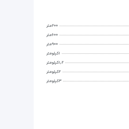
ه‌های مهم استانبول و نکات لازم برای رزرو
هتل پوینت
۲۰۰متر
۶۰۰متر
۹۰۰متر
۱کیلومتر
۱٫۲کیلومتر
۲کیلومتر
۳کیلومتر
۴کیلومتر
۴٫۵کیلومتر
۵کیلومتر
۵کیلومتر
۵کیلومتر