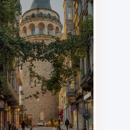
این سوئیت با
یک تخت کینگ و یک مبل تخت‌خواب‌شو
فضا
که راحتی بیشتری می‌خواهند، مناسب باشد. مهمانان این 
ACCESS
وجود
آشپزخانه کوچک
این سوئیت را از سایر گزینه‌ها م
خانواده‌ها یا اقامت‌های طولانی‌تر جذابیت دارد.
اتاق خانوادگی دلوکس متصل | ADJOINING DELUXE FAMILY ROOM
خانواده‌های پرجمعیت می‌توانند سراغ اتاق‌های متصل د
ظرفیت آن از اتاق‌های معمولی بیشتر است.
تنوع
اتاق‌ها و سوئیت‌های هتل پوینت تکسیم استانب
حالی که خانواده‌ها و گروه‌های چندنفره گزینه‌های بزرگ‌تر مانند اتاق م
امکانات رفاهی هتل پوینت تکس