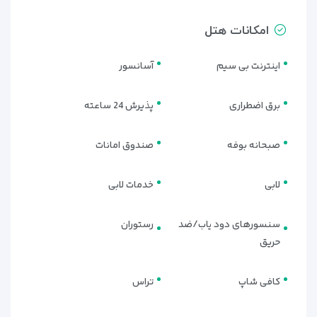
• باشگاه بدنسازی مجهز
با دستگاه‌های مدرن هوازی و وزنه‌ای
• کلوب کودک
با محیط امن و بازی‌های سرگرم‌کننده ویژه کودکان
امکانات هتل
• سالن بازی و بیلیارد
برای وقت‌گذرانی دوستانه و خانوادگی
اینترنت بی سیم
آسانسور
• برنامه‌های شبانه
شامل موزیک زنده، نمایش و سرگرمی در فضای
روباز
برق اضطراری
پذیرش 24 ساعته
• فضای سبز و تراس آفتاب‌گیر
برای استراحت و صرف نوشیدنی در
صبحانه بوفه
صندوق امانات
فضای آزاد
• خدمات کامل اسپا
شامل حمام ترکی و ماساژهای تخصصی با
لابی
خدمات لابی
روغن‌های معطر
سنسورهای دود یاب/ضد
رستوران
حریق
کافی شاپ
تراس