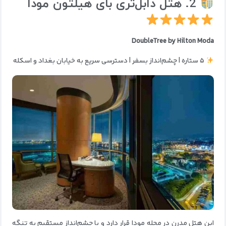
2. هتل دابل‌تری بای هیلتون مودا
DoubleTree by Hilton Moda
۵ ستاره | چشم‌انداز بسفر | دسترسی سریع به خیابان بغداد و اسکله
این هتل مدرن در محله مودا قرار دارد و با چشم‌انداز مستقیم به تنگه