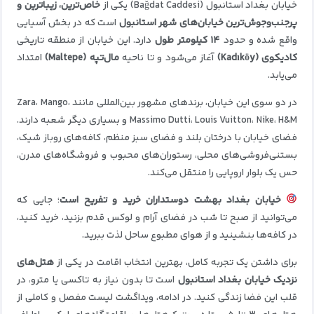
خیابان بغداد استانبول (Bağdat Caddesi) یکی از
خاص‌ترین، زیباترین و
پرجنب‌وجوش‌ترین خیابان‌های شهر استانبول
است که در بخش آسیایی
واقع شده و حدود
۱۴ کیلومتر طول
دارد. این خیابان از منطقه تاریخی
کادیکوی (Kadıköy)
آغاز می‌شود و تا ناحیه
مال‌تپه (Maltepe)
امتداد
می‌یابد.
در دو سوی این خیابان، برندهای مشهور بین‌المللی مانند Zara، Mango،
Massimo Dutti، Louis Vuitton، Nike، H&M و بسیاری دیگر شعبه دارند.
فضای خیابان با درختان بلند و فضای سبز منظم، کافه‌های روباز شیک،
بستنی‌فروشی‌های محلی، رستوران‌های محبوب و فروشگاه‌های مدرن،
حس یک بلوار اروپایی را منتقل می‌کند.
خیابان بغداد بهشت دوستداران خرید و تفریح است
؛ جایی که
می‌توانید از صبح تا شب در فضای آرام و لوکس قدم بزنید، خرید کنید،
در کافه‌ها بنشینید و از هوای مطبوع ساحل لذت ببرید.
برای داشتن یک تجربه کامل، بهترین انتخاب اقامت در یکی از
هتل‌های
نزدیک خیابان بغداد استانبول
است تا بدون نیاز به تاکسی یا مترو، در
قلب این فضا زندگی کنید. در ادامه، ویداگشت لیست مفصل و کاملی از