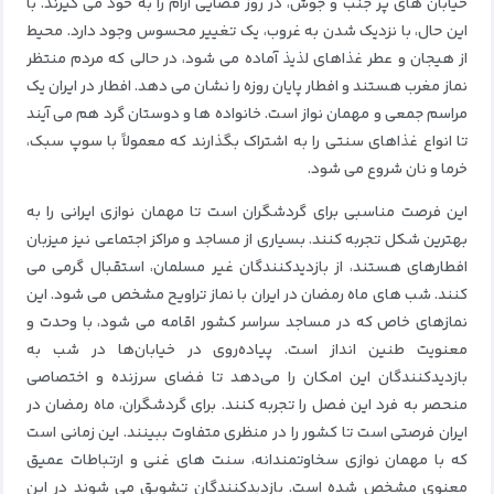
خیابان های پر جنب و جوش، در روز فضایی آرام را به خود می گیرند.
با
این حال، با نزدیک شدن به غروب، یک تغییر محسوس وجود دارد.
محیط
از هیجان و عطر غذاهای لذیذ آماده می شود، در حالی که مردم منتظر
نماز مغرب هستند و افطار پایان روزه را نشان می دهد.
افطار در ایران یک
مراسم جمعی و مهمان نواز است.
خانواده ها و دوستان گرد هم می آیند
تا انواع غذاهای سنتی را به اشتراک بگذارند که معمولاً با سوپ سبک،
خرما و نان شروع می شود.
این فرصت مناسبی برای گردشگران است تا مهمان نوازی ایرانی را به
بهترین شکل تجربه کنند.
بسیاری از مساجد و مراکز اجتماعی نیز میزبان
افطارهای هستند، از بازدیدکنندگان غیر مسلمان، استقبال گرمی می
کنند.
شب های ماه رمضان در ایران با نماز تراویح مشخص می شود.
این
نمازهای خاص که در مساجد سراسر کشور اقامه می شود، با وحدت و
معنویت طنین انداز است.
پیاده‌روی در خیابان‌ها در شب به
بازدیدکنندگان این امکان را می‌دهد تا فضای سرزنده و اختصاصی
منحصر به فرد این فصل را تجربه کنند.
برای گردشگران، ماه رمضان در
ایران فرصتی است تا کشور را در منظری متفاوت ببینند.
این زمانی است
که با مهمان نوازی سخاوتمندانه، سنت های غنی و ارتباطات عمیق
معنوی مشخص شده است.
بازدیدکنندگان تشویق می شوند در این