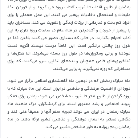
رمضان از طلوع آفتاب تا غروب آفتاب روزه می گیرند و از خوردن غذا،
مایعات و استعمال دخانیات پرهیز می کنند.
این عمل همدلی را برای
افراد کم بخت و قدردانی از برکات زندگی را تقویت می کند.
مسافران باید
با پرهیز از خوردن و آشامیدن در ملاء عام در ساعات روزه داری به این
آداب احترام بگذارند.
در حالی که بسیاری تصور می کنند یافتن غذا در
طول روز چالش برانگیز است، این کاملاً درست نیست.
اگرچه فست
فودها و برخی رستوران‌ها در طول روز بسته می‌شوند، اما هتل‌ها و
غذاخوری‌های خاص همچنان وعده‌های غذایی سرو می‌کنند، که برای
مسافرانی که روزه نمی‌گیرند پذیرایی می‌کنند.
ماه مبارک رمضان که در نهمین ماه گاهشماری اسلامی برگزار می شود،
دوره ای از اهمیت فرهنگی و مذهبی در ایران است.
این ماه مبارک که با
روزه گرفتن از طلوع فجر تا غروب مشخص می شود، زمانی برای تفکر،
پیوند اجتماعی و رشد معنوی است.
برای گردشگران، درک ماهیت ماه
مبارک رمضان در ایران می تواند تجربه سفر آنها را عمیقاً غنی کند و
نگاهی معتبر به اعمال فرهنگی و مذهبی کشور ارائه دهد.
در ماه
رمضان ریتم روزانه به طور مشخص تغییر می کند.