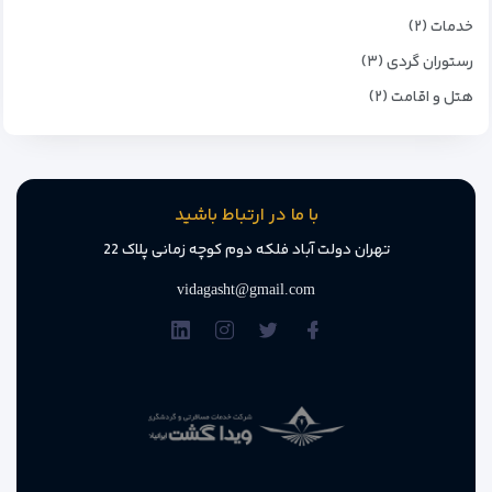
خدمات (۲)
رستوران گردی (۳)
هتل و اقامت (۲)
با ما در ارتباط باشید
تهران دولت آباد فلکه دوم کوچه زمانی پلاک 22
vidagasht@gmail.com