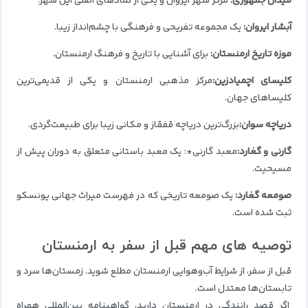
میدان جمهوری:
مرکز شهر ایروان و یکی از نمادهای اصلی این شهر.
آبشار ایروان:
یک مجموعه تفریحی و فرهنگی با چشم‌انداز زیبا.
موزه تاریخ ارمنستان:
برای آشنایی با تاریخ و فرهنگ ارمنستان.
کلیسای اچمیادزین:
مرکز مذهبی ارمنستان و یکی از قدیمی‌ترین
کلیساهای جهان.
دریاچه سوان:
بزرگ‌ترین دریاچه قفقاز و مکانی زیبا برای طبیعت‌گردی.
گارنی و گغارد:
معبد گارنی*: یک معبد باستانی متعلق به دوران پیش از
مسیحیت.
صومعه گغارد:
یک صومعه تاریخی که در فهرست میراث جهانی یونسکو
ثبت شده است.
توصیه های مهم قبل از سفر به ارمنستان
قبل از سفر، از شرایط آب‌وهوایی ارمنستان مطلع شوید. زمستان‌ها سرد و
تابستان‌ها معتدل است.
اگر قصد رانندگی در ارمنستان دارید، گواهینامه بین‌المللی همراه