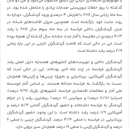
از موتورهای اقتصادی حیاتی این کشور محسوب می‌شود و طی دو سال
گذشته با بروز حملات تروریستی صدمات زیادی را متحمل شده بود، در
سه ماه پایانی سال ۲۰۱۶ با افزایش ۴ درصدی ورود گردشگران، دوباره به
روند مثبت خود بازگشته است. همچنین میزان اقامت‌های شبانه در
میان گردشگران داخلی فرانسه در سه ماه سوم سال ۲۰۱۶ با رشد
۴/۳ درصدی در مقایسه با آمار مدت مشابه سال گذشته آن همراه بوده
است، این در حالی است که اقامت گردشگران خارجی در این بازه زمانی
۲/۹ درصد رشد داشته است.
گردشگران داخلی و توریست‌های کشورهای همسایه دلیل اصلی رشد
گردشگری فرانسه در چند ماه اخیر بوده‌اند؛ این در حالی است که
گردشگران آمریکایی، بریتانیایی و به‌ویژه چینی‌ها و ژاپنی‌ها همچنان
نسبت به بازگشت به فرانسه محتاط هستند. بر اساس آمار موسسه
ملی آمار و مطالعات اقتصادی فرانسه، کشورهای بلژیک (۹/۹ درصد)،
اسپانیا (۷/۷ درصد) و سوئیس (۸ درصد) بیشترین رشد را در اعزام
گردشگر به فرانسه داشته‌اند و حضور گردشگران آلمانی ۵/۳ درصد و
آمریکایی ۱/۹ درصد رشد داشته است. با این وجود، حضور گردشگران
بریتانیایی در فرانسه با منفی ۳/۴ درصد، گردشگران چینی با منفی ۶
درصد و گردشگران ژاپنی با منفی ۱۹ درصد همچنان سیر نزولی دارد.