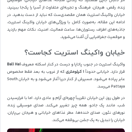
اگر دنبال جایی هستید که زندگی شبانه، غذاهای خیابانی، موسیقی
زنده، رقص، هیجان، فرهنگ و تجربه‌ای متفاوت از آسیا را یک‌جا ببینید،
خیابان واکینگ استریت همان مقصدی‌ست که نباید از دست بدهید. در
ادامه این مقاله، به‌صورت کامل با ویژگی‌های خیابان واکینگ استریت،
جاذبه‌های اطراف، رستوران‌ها، ساعت فعالیت، امنیت، نکات مهم بازدید
و موقعیت جغرافیایی آن آشنا می‌شوید.
خیابان واکینگ استریت کجاست؟
واکینگ استریت در جنوب پاتایا و درست در کنار اسکله معروف
Bali Hai
قرار دارد. خیابانی حدوداً
۱ کیلومتری
که از غروب به بعد فقط مخصوص
عابر پیاده می‌شود. مسیرش از کنار دریا آغاز می‌شود و به خیابان South
Pattaya می‌رسد.
در طول روز، این خیابان تقریباً چهره‌ای آرام و عادی دارد. اما با فرارسیدن
شب، مانند یک جادو، همه چیز تغییر می‌کند. صدای موسیقی زنده،
نورهای نئون، صدای خنده‌ها، عطر غذاهای خیابانی و هیجان بی‌پایان،
خیابان را تبدیل به یک جشن بی‌وقفه می‌کند.