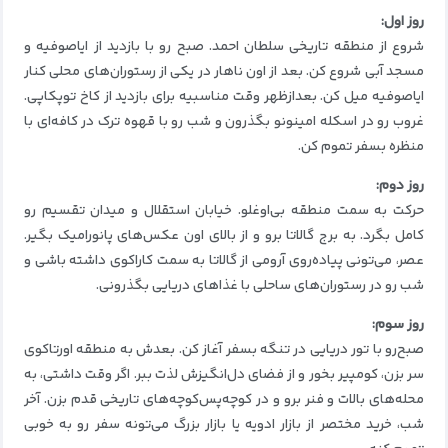
روز اول:
شروع از منطقه تاریخی سلطان احمد. صبح رو با بازدید از ایاصوفیه و
مسجد آبی شروع کن. بعد از اون ناهار در یکی از رستوران‌های محلی کنار
ایاصوفیه میل کن. بعدازظهر وقت مناسبیه برای بازدید از کاخ توپکاپی.
غروب رو در اسکله امینونو بگذرون و شب رو با قهوه ترک در کافه‌ای با
منظره بسفر تموم کن.
روز دوم:
حرکت به سمت منطقه بی‌اوغلو. خیابان استقلال و میدان تقسیم رو
کامل بگرد. به برج گالاتا برو و از بالای اون عکس‌های پانورامیک بگیر.
عصر، می‌تونی پیاده‌روی آرومی از گالاتا به سمت کاراکوی داشته باشی و
شب رو در رستوران‌های ساحلی با غذاهای دریایی بگذرونی.
روز سوم:
صبح‌رو با تور دریایی در تنگه بسفر آغاز کن. بعدش به منطقه اورتاکوی
سر بزن، کومپیر بخور و از فضای دل‌انگیزش لذت ببر. اگر وقت داشتی، به
محله‌های بالات و فنر برو و در کوچه‌پس‌کوچه‌های تاریخی قدم بزن. آخر
شب، خرید مختصر از بازار ادویه یا بازار بزرگ می‌تونه سفر رو به خوبی