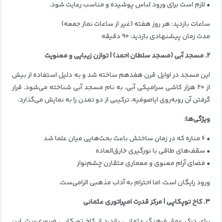
• لازم است برای ورود لباس پوشیده و مناسب رعایت شود.
ساعات بازدید: هر روز هفته (غیر از ساعات نماز جمعه)
مدت زمان پیشنهادی بازدید: ۹۰ دقیقه
۲. مسجد آبی (مسجد سلطان احمد) | توازن زیبایی و معنویت
این مسجد در اوایل قرن هفدهم ساخته شد و به دلیل استفاده از بیش
از ۲۰ هزار کاشی سرامیکی آبی، به نام مسجد آبی شناخته می‌شود. قرار
گرفتن آن روبه‌روی ایاصوفیه، ترکیبی از دو تمدن را به نمایش می‌گذارد.
ویژگی‌ها:
• ۶ مناره که در زمان ساختش باعث بحث‌هایی میان علما شد
• سقف‌های طاقی با نورگیری خارق‌العاده
• فضای آرام معنوی و معماری متقارن چشم‌نواز
ورود رایگان است، اما احترام به آداب مذهبی الزامی‌ست.
۳. کاخ توپکاپی | مرکز قدرت امپراتوری عثمانی
برای درک عمق فرهنگ عثمانی، بازدید از کاخ توپکاپی ضروری‌ست. این