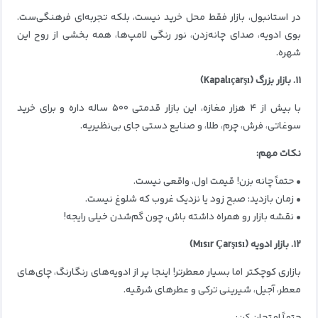
در استانبول، بازار فقط محل خرید نیست، بلکه تجربه‌ای فرهنگی‌ست.
بوی ادویه، صدای چانه‌زدن، نور رنگی لامپ‌ها، همه بخشی از روح این
شهره.
۱۱. بازار بزرگ (Kapalıçarşı)
با بیش از ۴ هزار مغازه، این بازار قدمتی ۵۰۰ ساله داره و برای خرید
سوغاتی، فرش، چرم، طلا، و صنایع دستی جای بی‌نظیریه.
نکات مهم:
• حتماً چانه بزن! قیمت اول، واقعی نیست.
• زمان بازدید: صبح زود یا نزدیک غروب که شلوغ نیست.
• نقشه بازار رو همراه داشته باش، چون گم‌شدن خیلی رایجه!
۱۲. بازار ادویه (Mısır Çarşısı)
بازاری کوچکتر اما بسیار معطرتر! اینجا پر از ادویه‌های رنگارنگ، چای‌های
معطر، آجیل، شیرینی ترکی و عطرهای شرقیه.
حتماً امتحان کن: