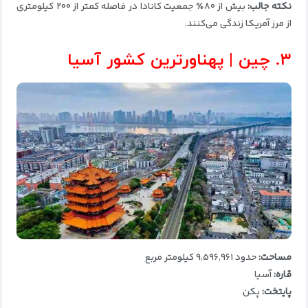
نکته جالب:
بیش از ۸۰٪ جمعیت کانادا در فاصله کمتر از ۲۰۰ کیلومتری
از مرز آمریکا زندگی می‌کنند.
۳. چین | پهناورترین کشور آسیا
مساحت:
حدود ۹٬۵۹۶٬۹۶۱ کیلومتر مربع
قاره:
آسیا
پایتخت:
پکن