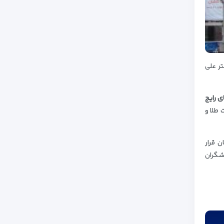
70 فروشگاه در خیابان دکتر علی
 رایج
 طلا و
ن قرار
دشگران