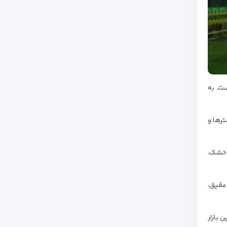
ست. به
ترها و
ر خشک،
عقیق،
 بازار