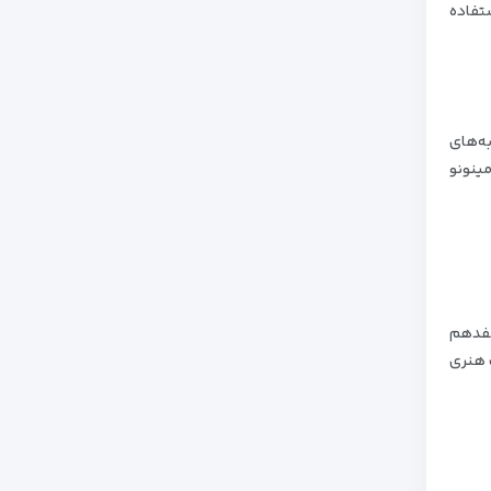
ستفاده
به‌های
مینونو
هفدهم
ت هنری