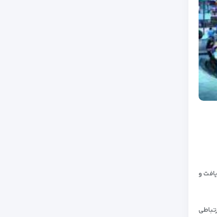
یافت و
تباطی