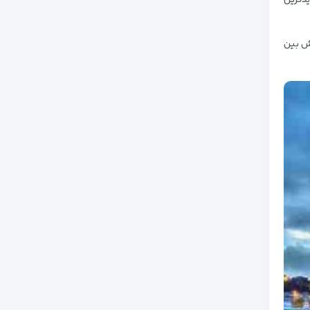
یدترین
تش بین