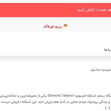
عد مجددا تلاش کنید.
رزرو توره
ا ما
مینونو استانبول
اسکله امینونو استانبول | قلب تاریخی و پرجنب‌وجوش تنگه بسفر اسکله امینونو (Eminönü İskelesi) یکی از معروف‌تر
و زندگی پرتحرک مردم محلی در کنار هم جریان دارد. این اسکله تاریخی درست 
[…]