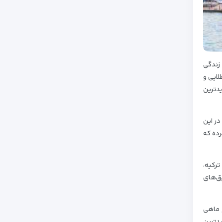
 و زندگی
لایی و
یدترین
در این
رده که
ترکیه،
یق‌های
چ ماهی