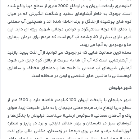
کیلومتری پایتخت، ایروان و در ارتفاع 2000 متری از سطح دریا واقع شده
است. جرموک به خاطر آبشارهای سفید و شگفت انگیزش که در میان
کوه های پوشیده از جنگل و برف احاطه شده اند و همچنین آب معدنی
با دمای 80 درجه سانتیگراد و خواص درمانی شهرت ویژه ای دارد.
این
شهر دارای بیش از 40 چشمه آب گرم است که مردم برای درمان بیماری
ها و بهبودی به آنجا می روند.
عمده ترین فعالیت هایی که در جرموک می توانید از آن لذت ببرید، بازدید
از آبشارهایی است که آب آن ها به سرعت از بالای کوه جاری می شود،
آزمایش شیرهای آب معدنی با طعم ها و دماهای مختلف و سافاری
کوهستانی با ماشین های شخصی و ایمن در منطقه است.
شهر دیلیجان
شهر دیلیجان با پایتخت ایروان 100 کیلومتر فاصله دارد و 1500 متر از
سطح دریا ارتفاع دارد. مردم محلی دیلیجان را به دلیل طبیعت زیبا، هوای
پاک و آب‌های معدنی، «سوئیس ارمنی» می‌نامند. دیلیجان با جنگل‌ها و
کوه‌های سبز در تابستان و بهار، مناظر نارنجی و زرد در پاییز و منظره
فوق‌العاده برف و مه بر روی تپه‌ها در زمستان، مکانی عالی برای لذت
بردن از چهار فصل سال در ارمنستان محسوب می‌شود. دیلیجان دارای