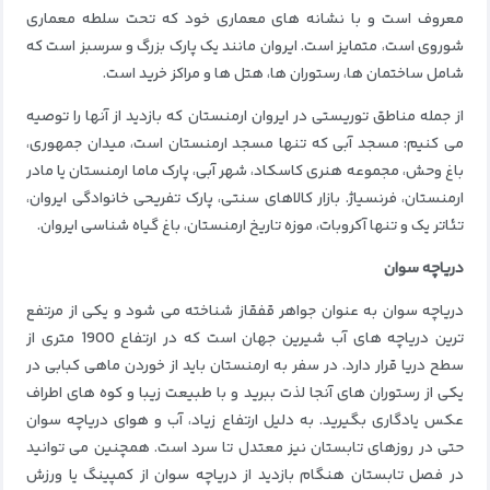
معروف است و با نشانه های معماری خود که تحت سلطه معماری
شوروی است، متمایز است. ایروان مانند یک پارک بزرگ و سرسبز است که
شامل ساختمان ها، رستوران ها، هتل ها و مراکز خرید است.
از جمله مناطق توریستی در ایروان ارمنستان که بازدید از آنها را توصیه
می کنیم: مسجد آبی که تنها مسجد ارمنستان است، میدان جمهوری،
باغ وحش، مجموعه هنری کاسکاد، شهر آبی، پارک ماما ارمنستان یا مادر
ارمنستان، فرنسیاژ. بازار کالاهای سنتی، پارک تفریحی خانوادگی ایروان،
تئاتر یک و تنها آکروبات، موزه تاریخ ارمنستان، باغ گیاه شناسی ایروان.
دریاچه سوان
دریاچه سوان به عنوان جواهر قفقاز شناخته می شود و یکی از مرتفع
ترین دریاچه های آب شیرین جهان است که در ارتفاع 1900 متری از
سطح دریا قرار دارد. در سفر به ارمنستان باید از خوردن ماهی کبابی در
یکی از رستوران های آنجا لذت ببرید و با طبیعت زیبا و کوه های اطراف
عکس یادگاری بگیرید. به دلیل ارتفاع زیاد، آب و هوای دریاچه سوان
حتی در روزهای تابستان نیز معتدل تا سرد است. همچنین می توانید
در فصل تابستان هنگام بازدید از دریاچه سوان از کمپینگ یا ورزش