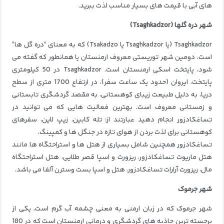
های آبی با قیمت های بسیار مناسب لذت ببرید.
شهر دره گلها (Tsaghkadzor)
Tsaghkadzor (یا Tsaghkadzor یا Tsakadzo) که به معنای “دره گل ها”
است، دومین شهر توریستی معروف ارمنستان یا همانطور که گفته می
شود، پایتخت اسکی ارمنستان است. Tsaghkadzor در 50 کیلومتری
پایتخت، ایروان (حدود یک ساعت سفر)، در ارتفاع 1700 متری از سطح
دریا، به دلیل طبیعت زیبای کوهستانی، به مقصد گردشگری تابستانی
و زمستانی معروف است. بهترین فعالیت هایی که می توانید در
تساغکادزور انجام دهید عبارتند از: تله کابین، زیپ لاین، سفرهای
کوهستانی برای لذت بردن از هوای تازه در جنگل ها و کمپینگ.
تساغکادزور همچنین شامل بسیاری از هتل ها و استراحتگاه ها مانند
هتل ماریوت تساغکادزور، ریزورت و اسپا قصر طلایی، هتل استراحتگاه
مال، ریزورت آرارات تساغکادزور، هتل و اسپا بست وسترن آلفا می باشد.
شهر جرموک
شهر جرموک که در زبان ارمنی به معنی چشمه آب گرم است، یکی از
برجسته ترین جاذبه های گردشگری و درمانی ارمنستان است که در 180