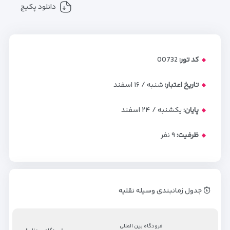
دانلود پکیج
کد تور:
00732
تاریخ اعتبار:
شنبه / ۱۶ اسفند
پایان:
یکشنبه / ۲۴ اسفند
ظرفیت:
۹
نفر
جدول زمانبندی وسیله نقلیه
فرودگاه بین المللی