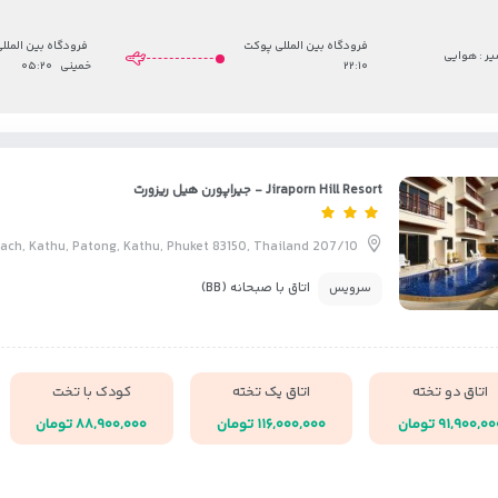
فرودگاه بین المللی پوکت
فرودگاه بین المللی
ر : هوایی
۲۲:۱۰
خمینی
۰۵:۲۰
Jiraporn Hill Resort - جیراپورن هیل ریزورت
207/10 Nanai Road | Patong Beach, Kathu, Patong, Kathu, Phuket 83150, Thailand
اتاق با صبحانه (BB)
سرویس
اتاق دو تخته
اتاق یک تخته
کودک با تخت
۹۱,۹۰۰,۰ تومان
۱۱۶,۰۰۰,۰۰۰ تومان
۸۸,۹۰۰,۰۰۰ تومان