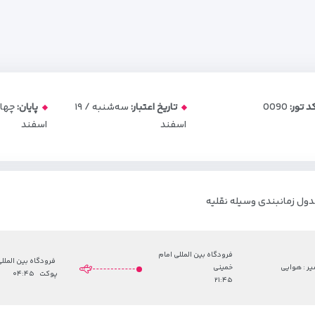
د تور:
0090
تاریخ اعتبار:
سه‌شنبه / ۱۹
پایان:
اسفند
اسفند
ول زمانبندی وسیله نقلیه
فرودگاه بین المللی امام
فرودگاه بین الملل
ر : هوایی
خمینی
پوکت
۰۴:۴۵
۲۱:۴۵