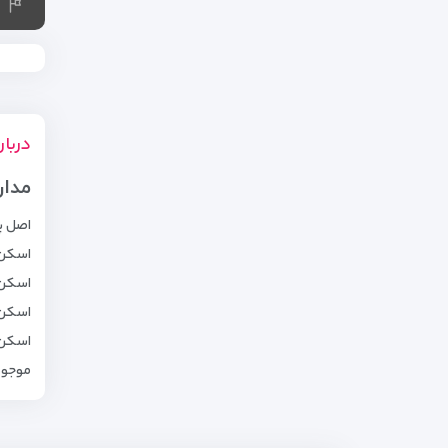
دربار
مدار
اصل پاسپو
اسکن عکس جد
اسکن 
اسکن 
اسکن 
موجودی 50 میلیون تومان به ازای هر نفر ر