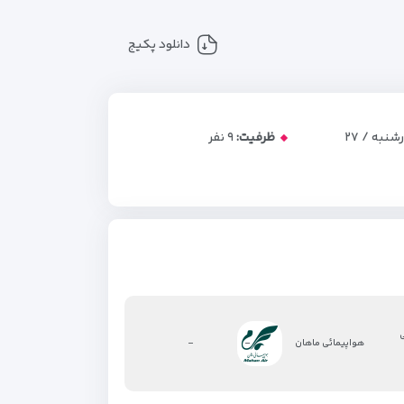
دانلود پکیج
چهارشنبه / ۲۷
ظرفیت:
۹
نفر
ی
-
-
هواپیمائی ماهان