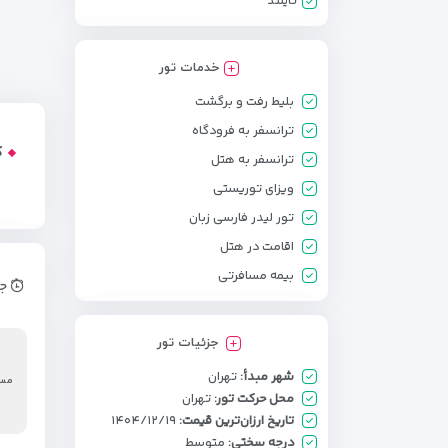
تایلند
خدمات تور
بلیط رفت و برگشت
ترانسفر به فرودگاه
ک
ترانسفر به هتل
ویزای توریستی
تور لیدر فارسی زبان
اقامت در هتل
بیمه مسافرتی
جد
جزئیات تور
شهر مبدأ:
تهران
مسی
محل حرکت تور:
تهران
تاریخ ارزان‌ترین قیمت:
۱۴۰۴/۱۲/۱۹
درجه سختی:
متوسط