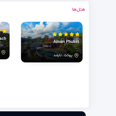
هتل‌ها
ach
Amari Phuket
پ
پوکت ، تایلند