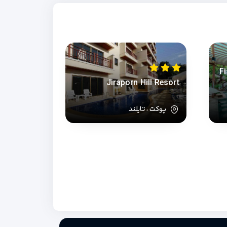
F
Jiraporn Hill Resort
پوکت ، تایلند