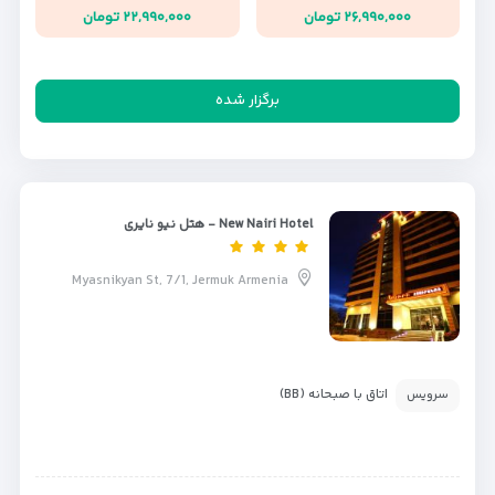
۲۶,۹۹۰,۰۰۰ تومان
۲۲,۹۹۰,۰۰۰ تومان
برگزار شده
New Nairi Hotel - هتل نیو نایری
Myasnikyan St, 7/1, Jermuk Armenia
اتاق با صبحانه (BB)
سرویس