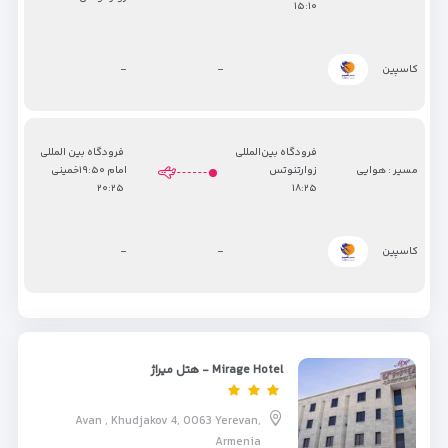
۱۵:۱۰
-
-
کاسپین
فرودگاه بین‌المللی
فرودگاه بین المللی
مسیر : هوایی
زوارتنوتس
امام ۱۹:۵۰خمینی
۲۰:۲۵
۱۸:۲۵
-
-
کاسپین
Mirage Hotel - هتل میراژ
Avan , Khudjakov 4, 0063 Yerevan,
Armenia