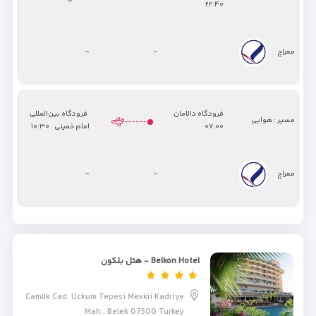
۲۲:۴۰
-
-
معراج
فرودگاه دالامان
فرودگاه بین‌المللی
مسیر : هوایی
۰۷:۰۰
امام خمینی
۱۰:۳۰
-
-
معراج
Belkon Hotel - هتل بلکون
CamlIk Cad. Uckum Tepesi Mevkii Kadriye
Mah., Belek 07500 Turkey