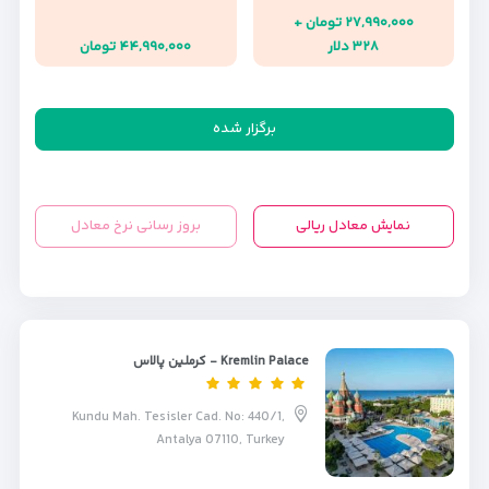
۲۷,۹۹۰,۰۰۰ تومان +
۳۲۸ دلار
۴۴,۹۹۰,۰۰۰ تومان
برگزار شده
نمایش معادل ریالی
بروز رسانی نرخ معادل
Kremlin Palace - کرملین پالاس
Kundu Mah. Tesisler Cad. No: 440/1,
Antalya 07110, Turkey