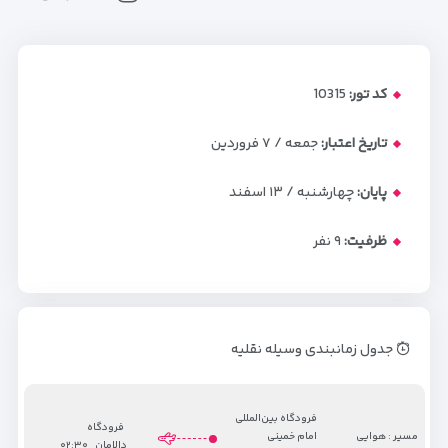
کد تور:
10315
تاریخ اعتبار:
جمعه / ۷ فروردین
پایان:
چهارشنبه / ۱۳ اسفند
ظرفیت:
۹
نفر
جدول زمانبندی وسیله نقلیه
فرودگاه بین‌المللی
فرودگاه
مسیر : هوایی
امام خمینی
دالامان
۰۲:۳۰