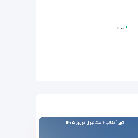
سونا
اشته باشید. خدماتی مانند سونا، حمام ترکی و فضاهای
ند.
تور آنتالیا+استانبول نوروز ۱۴۰۵