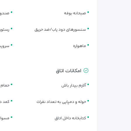
Standard Double Room | اتاق دبل استاندارد
صبحانه بوفه
صندوق
اتاق دبل استاندارد با یک تخت کینگ یا دو تخت توئین، 
Superior Triple Room | اتاق سه‌تخته سوپریور
سنسورهای دود یاب/ضد حریق
رستور
اتاق تریپل سوپریور با سه تخت مجزا طراحی شده و برای
فراهم می‌کند.
ماهواره
سرویس
امکانات اتاق
آلارم بیدار باش
حمام 
حوله و دمپایی به تعداد نفرات
کمد دی
کتابخانه داخل اتاق
مسواک