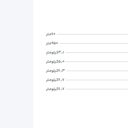
 قرار می‌دهند. تمرکز اصلی در طراحی اتاق‌ها بر
راحتی،
رده است.
۶۰متر
۹۵۰متر
۳٫۱کیلومتر
۵٫۰کیلومتر
۶٫۳کیلومتر
۶٫۷کیلومتر
۶٫۷کیلومتر
۷٫۹کیلومتر
۷٫۹کیلومتر
۳٫۶کیلومتر
۳۵کیلومتر