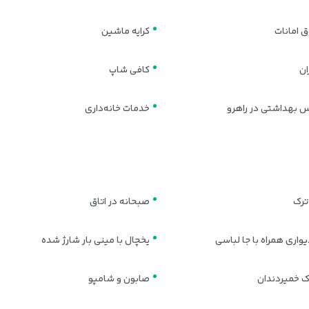
 امانات
کرایه ماشین
انتخابی متعادل برای سفرهای تفریحی و کاری است. فضای مناسب و طراحی ساده، را
ان
کافی شاپ
 خانواده‌ها یا سفرهای دوستانه گزینه‌ای کاربردی محسوب می‌شود. این اتاق 
 بهداشتی در راهرو
خدمات خانه‌داری
ترک
صبحانه در اتاق
واری همراه با جا لباسی
یخچال با مینی بار شارژ شده
 خمیردندان
صابون و شامپو