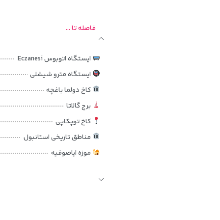
 سفرهای کاری طراحی شده‌اند و امکانات استاندارد اقامتی را در اختیار مهمانان
یت مونارچ را به گزینه‌ای مناسب در میان هتل‌های میان‌رده استانبول تبدیل ک
فاصله تا ...
ایستگاه اتوبوس Eczanesi
ایستگاه مترو شیشلی
کاخ دولما باغچه
برج گالاتا
کاخ توپکاپی
مناطق تاریخی استانبول
موزه ایاصوفیه
مسجد آبی (سلطان احمد)
منطقه سلطان احمد
میدان تکسیم
فرودگاه استانبول