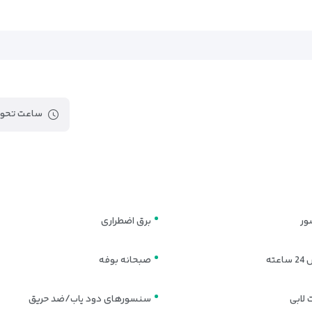
ساعت تحوی
ور
برق اضطراری
عته
صبحانه بوفه
 لابی
سنسورهای دود یاب/ضد حریق