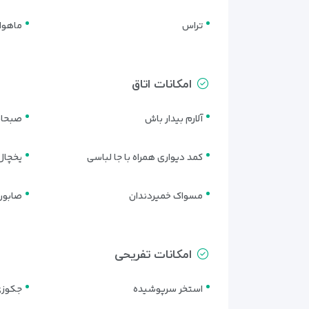
تراس
ماهوار
امکانات اتاق
آلارم بیدار باش
صبحانه
کمد دیواری همراه با جا لباسی
یخچال 
مسواک خمیردندان
صابون
امکانات تفریحی
استخر سرپوشیده
جکوز