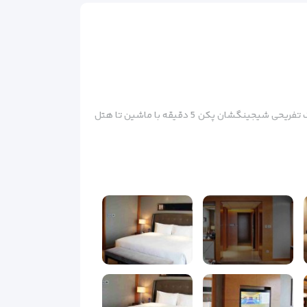
هتل واندا ریلم بیجینگ یک هتل پنج ستاره مجلل در قلب شهر پکن و در فاصله کوتاهی از ایستگاه متروی باباوشان واقع شده است. پارک تفریحی شیجینگشان پکن 5 دقیقه با ماشین تا هتل
ماهواره ای، امکانات تهیه چای، قهوه، پرده‌های خاموش و همچنین حمام
ی داشته باشید. این هتل دارای استخر سرپوشیده، سالن
کز تناسب اندام برای مهمانان است. سالن بدنسازی، سالن تناسب اندام و یک استخر سرپوشیده در اختیار شماست. wifi رایگان در سرتاسر هتل قابل دسترس است. برای مسافران