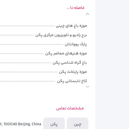
فاصله تا ...
موزه باغ های چینی
برج رادیو و تلویزیون مرکزی پکن
پارک یووانتان
موزه هنرهای معاصر پکن
باغ گیاه شناسی پکن
موزه پایتخت پکن
کاخ تابستانی پکن
Beihai پارک
Jingshan پارک
مشخصات تماس
میدان تیان‌آنمن
متروباباوشان
چین
پکن
ct, 100040 Beijing, China