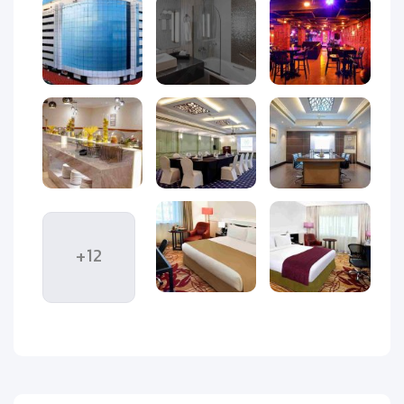
مراکز مهم شهر، تجربه‌ای به‌یادماندنی را برای مهمانان خود رقم
می‌زند. در ادامه با ما در ویداگشت همراه باشید تا نگاهی جامع به
امکانات، موقعیت، ویژگی‌ها و نکات مهم درباره هتل ویژن امپریال
بیندازیم.
هتل ویژن امپریال دبی یک هتل ۴ ستاره لوکس است که در منطقه
البرشا دبی واقع شده و دسترسی آسانی به مراکز خرید مهم مانند
امارات مال
و ایستگاه مترو دارد. این هتل قبلاً با نام
اکسلسيور
هتل البرشا
شناخته می‌شد و با تغییر نام به ویژن امپریال، خدمات
خود را با امکانات مدرن‌تر و فضای مجلل‌تر به مهمانان ارائه می‌دهد.
+12
موقعیت مکانی هتل ویژن امپریال
دبی
هتل ویژن امپریال در یکی از مناطق کلیدی دبی قرار گرفته و از نظر
دسترسی به جاذبه‌های گردشگری، مراکز خرید، مراکز مالی و تفریحی،
موقعیتی فوق‌العاده دارد. فاصله این هتل تا مناطق مهم مانند
خیابان شیخ زاید، مرکز خرید دبی مال، برج خلیفه و ساحل جمیرا