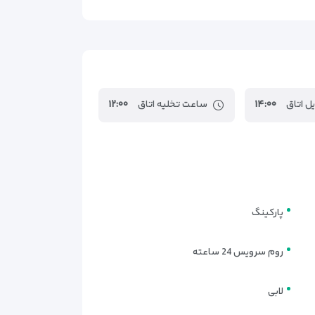
امی واحدهای اقامتی با دکوراسیون لوکس، امکانات کامل
ل اتاق
۱۴:۰۰
ساعت تخلیه اتاق
۱۲:۰۰
این اتاق‌ها با یک تخت دو نفره بزرگ (کویین یا کینگ) مناسب زوج‌ها طراحی شده‌اند. فضای اتاق دلباز بوده و دارای نورگیر طبیعی، میزکار، تلویزیون LCD، سیستم تهویه مرکزی و مینی‌بار است.
اتاق‌ها نیز امکانات کامل مشابه اتاق‌های دبل دارند و
پارکینگ
روم سرویس 24 ساعته
 و دکور مدرن است. میز ناهارخوری کوچک، فضای استراحت
لابی