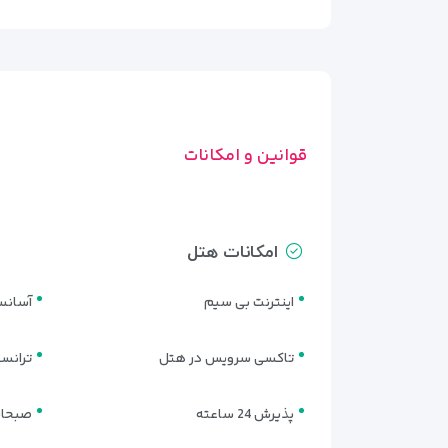
انواع اتاق‌های هتل پلاتینیوم مسقط
هتل پلاتینیوم مسقط با ارائه چند نوع اتاق متنوع، پاس
و طراحی اصولی تجهیز شده‌اند تا تجربه‌ای راحت و به‌یاد
1. اتاق استاندارد دبل (Standard Double Room)
قوانین و امکانات
طراحی اتاق با رنگ‌های ملایم و کف‌پوش چوبی، حس گرما و
2. اتاق توئین (Twin Room)
امکانات هتل
برای آن دسته از مسافرانی که به‌صورت دو نفره ولی مجزا
بیشتر برای دوستان یا همکاران توصیه می‌شوند.
اینترنت بی سیم
آسانس
3. سوئیت جونیور (Junior Suite)
تاکسی سرویس در هتل
ترانس
سوئیت‌های جونیور با متراژ بالاتر، علاوه بر اتاق خوا
مجزا و سرویس بهداشتی بزرگ‌تر از ویژگی‌های اصلی این 
پذیرش 24 ساعته
صبحان
4. سوئیت دیپلماتیک (Diplomatic Suite)