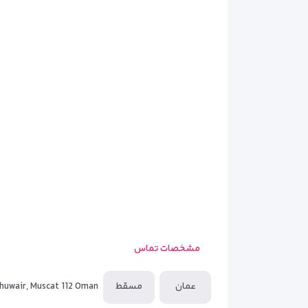
مدرن، دمپایی، حوله و لوازم بهداشتی
رایگان ارائه می‌شو
همچنین، فضای اتاق‌ها به گونه‌ای طراحی شده که هم ب
مشخصات تماس
عمان
مسقط
Khuwair, Muscat 112 Oman