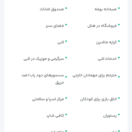
صبحانه بوفه
صندوق امانات
فروشگاه در هتل
فضای سبز
کرایه ماشین
لابی
خدمات لابی
سرگرمی و موزیک در لابی
مترجم برای مهمانان خارجی
سنسورهای دود یاب/ضد
رستوران‌ها و کافی‌شاپ‌های هتل
حریق
سوئیس اوتل المروج دبی
اتاق بازی برای کودکان
مرکز اسپا و سلامتی
تجربه طعمی متنوع در فضایی لوکس
هتل سوئیس اوتل المروج دبی
با مجموعه‌ای از رستوران‌ها و
رستوران
کافی شاپ
کافه‌های لوکس، یکی از کامل‌ترین گزینه‌ها برای علاقه‌مندان به
غذاهای بین‌المللی در دبی به شمار می‌رود. از صبحانه‌های مفصل