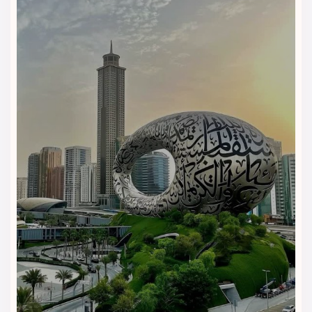
• مناسب سفرهای کاری و خانوادگی
• امکانات تفریحی، اسپا و غذاخوری کامل
• خدمات بسیار حرفه‌ای و پرسنل خوش‌برخورد
• معماری خاص و فضای سبز منحصر به‌فرد در مرکز شهر
رزرو تور دبی با اقامت در هتل سوئیس
اوتل المروج | تجربه‌ای لوکس در قلب شهر
دنبال اقامتی بی‌نظیر در دبی هستی؟
با و
یداگشت،
تور دبی رو رزرو کن و در هتل ۵ ستاره سوئیس اوتل
المروج اقامت کن؛ درست روبه‌روی برج خلیفه و دبی مال.
اقامت تو یکی از لوکس‌ترین هتل‌های دبی، با دسترسی عالی به
مترو، مراکز خرید و جاذبه‌های دیدنی، فقط چند کلیک فاصله داره!
اتاق‌های شیک، استخر روباز، رستوران بین‌المللی و خدمات حرفه‌ای—
همه در انتظار توئه.
تورهای ویژه دبی با ویداگشت | با بهترین قیمت و خدمات عالی