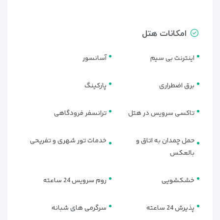
ویژگی‌ها:
• چندین اتاق خواب
امکانات هتل
• فضای بسیار بزرگ و مجزا
• پذیرایی اختصاصی
اینترنت بی سیم
آسانسور
• نمای پانورامیک از مرکز دبی
5. آپارتمان‌های یک‌خوابه و دوخوابه (Residences)
برق اضطراری
پارکینگ
برای خانواده‌ها یا اقامت‌های طولانی‌تر، این آپارتمان‌ها با امکانات
کامل خانه طراحی شده‌اند.
تاکسی سرویس در هتل
ترانسفر فرودگاهی
ویژگی‌ها:
حمل چمدان به اتاق و
خدمات تور شهری و تفریحی
• آشپزخانه مجهز
بالعکس
• ماشین لباس‌شویی
• بالکن اختصاصی
خشکشویی
روم سرویس 24 ساعته
• خدمات روزانه نظافت و امنیت ۲۴ ساعته
پذیرش 24 ساعته
سرگرمی های شبانه