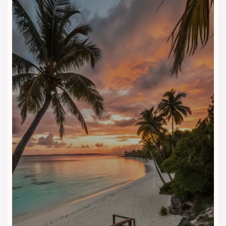
آرام‌کردن ذهن و بدن است. استفاده از نور ملایم، موسیقی
آرامش‌بخش و طراحی مینیمال باعث می‌شود تجربه‌ای فوق‌العاده از
اسپا در ذهن مهمان باقی بماند.
سونا، جکوزی و حمام بخار
در کنار اسپا، بخش‌های مجزایی برای سونا خشک، سونا بخار و
جکوزی تعبیه شده که برای تقویت سیستم ایمنی، افزایش جریان
خون و ریلکس‌کردن عضلات گزینه‌ای بسیار مناسب هستند. این
امکانات به‌صورت رایگان برای مهمانان هتل در دسترس است.
زمین تنیس و فضای باز
هتل دارای زمین تنیس اختصاصی با نورپردازی مناسب برای بازی در
طول شب است. علاقه‌مندان به ورزش در فضای باز می‌توانند در
کنار فضای سبز زیبا، لحظاتی پرانرژی را تجربه کنند. مسیرهای
پیاده‌روی داخل باغ، آب‌نماها و فضای دل‌انگیز بیرونی هتل نیز برای
قدم‌زدن و عکاسی بسیار دلپذیر است.
با اقامت در
هتل سوئیس اوتل المروج دبی
، نه تنها از لوکس‌ترین