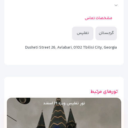
پارک تفریحی متاتسمیندا
۲٫۹کیلومتر
بنای یادبود شخصیت های فیلم میمینو تفلیس
۵۰متر
مشخصات تماس
پارک 9 آوریل
۱٫۸کیلومتر
گرجستان
تفلیس
Dusheti Street 26, Avlabari, 0102 Tbilisi City, Georgia
تورهای مرتبط
تور تفلیس ویژه ۱۹ اسفند