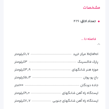
مشخصات
تعداد اتاق:
۴۲۶
فاصله تا ...
Xujiahui مرکز خرید
۱٫۷کیلومتر
پارک فاکسینگ
۳کیلومتر
موزه هنر شانگهای
۳٫۹کیلومتر
باغ یو یوان
۵٫۳کیلومتر
جاده دونگان
۱۰۰متر
ایستگاه راه آهن شانگهای
۹٫۰کیلومتر
ایستگاه راه آهن شانگهای جنوبی
۷٫۷کیلومتر
ورزشگاه شانگهای
۱٫۶کیلومتر