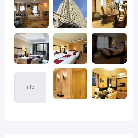
مهمانان می توانند از خدمات وای فای رایگان 24 ساعته در محوطه
عمومی و همچنین خدمات پارکینگ رایگان بهره مند شوند. بوفه
رستوران هتل لی گاردنز شانگهای دارای غذاهای آسیایی و بین
المللی است که انواع غذاها را برای مهمانان به ارمغان می آورد.
در
سالن لابی، میهمانان می توانند قهوه یا کوکتل و مجموعه گسترده
ای از نوشیدنی های سرد و گرم را نوش جان کنند.
این هتل دارای
سالن کنفرانس با تمام وسایل مورد نیاز
برای برگزاری جلسات مختلف
می باشد.
این مرکز تفریحی دارای یک سالن بدنسازی مجهز و
پیشرفته است تا پس از مشغله کاری یک روزه، مهمانان بتوانند
استراحت کنند و خود را شاداب کنند.
+13