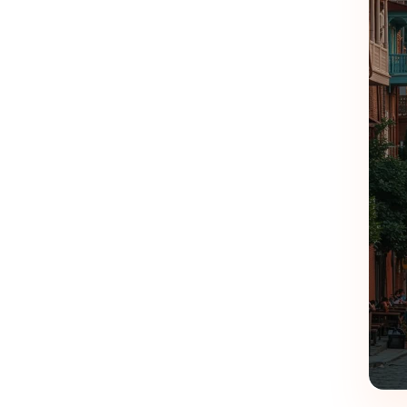
م امکانات یک هتل لوکس.
ی‌تر
۶شب و ۷روز
ند.