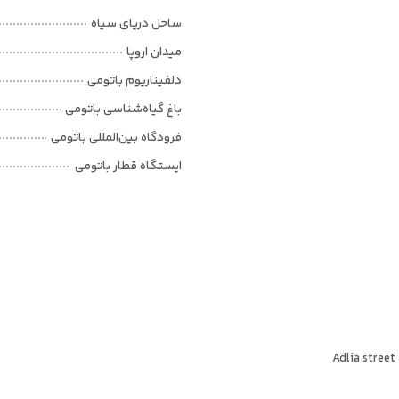
ساحل دریای سیاه
میدان اروپا
دلفیناریوم باتومی
باغ گیاه‌شناسی باتومی
فرودگاه بین‌المللی باتومی
ایستگاه قطار باتومی
Adlia street
ی هتل لا کوئینتا بای ویندهام باتومی