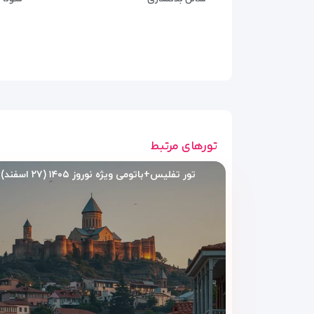
انواع اتاق‌های هتل لا کوئینتا
در هتل
La Quinta by Wyndham Batumi
، هر اتاق یک ت
شیک و الهام‌بخش استراحت کنید. نور ملایم، پنجره‌هایی 
۱. اتاق استاندارد شهری – ساده اما شیک
برای آن‌هایی که به دنبال اقامتی راحت با قیمتی مناسب ه
تورهای مرتبط
طراحی مینیمال با رنگ‌های آرامش‌بخش
تور تفلیس+باتومی ویژه نوروز ۱۴۰۵ (۲۷ اسفند)
تخت‌های نرم با ملحفه‌های لطیف و ضد حساسیت
پنجره‌های بزرگ با چشم‌انداز پرجنب‌وجوش شهر
میز کار و اینترنت پرسرعت برای مسافران کاری
۲. اتاق دلوکس با بالکن – نفس‌کشیدن در هوای تازه باتومی
اگر عاشق چشم‌انداز هستید، بالکن اختصاصی این اتاق‌ها
فضای بزرگ‌تر با مبلمان مدرن و نور طبیعی فراوان