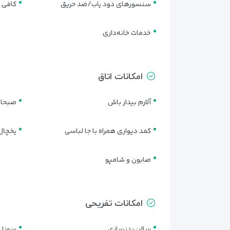
سنسورهای دود یاب/ضد حریق
کافی 
ترکیب هوشمندانه طراحی مدرن با جزئیات ظریف، اتاق‌ها
آرام و زیبا استراحت کنند.
خدمات خانه‌داری
امکانات اتاق
آلارم بیدار باش
صبحانه
کمد دیواری همراه با جا لباسی
یخچال 
صابون و شامپو
امکانات تفریحی
سالن بدنسازی
سونا