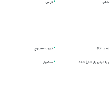
شاپ
تراس
ی این هتل را به یکی از نقاط قوت اصلی آن تبدیل کرده است؛ به‌طوری که مهمانا
 در اتاق
تهویه مطبوع
با مینی بار شارژ شده
سشوار