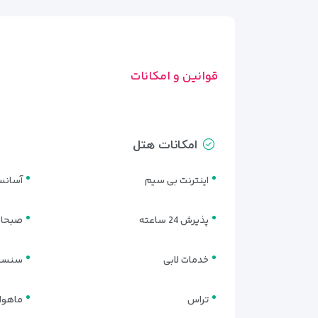
• پذیرش ۲۴ ساعته با کارکنان مسلط به زبان انگلیسی
• نظافت روزانه و خدمات خانه‌داری
• آسانسور برای دسترسی راحت به طبقات
• فضای نگهداری چمدان برای ورود و خروج
قوانین و امکانات
• پارکینگ محدود (با هماهنگی قبلی)
امکانات هتل
اینترنت بی سیم
آسانس
پذیرش 24 ساعته
صبحان
خدمات لابی
سنسور
تراس
ماهوار