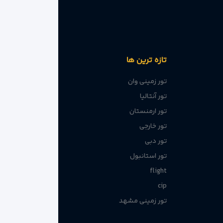
تازه ترین ها
کند. ما در ویداگشت با شناخت دقیق نیازهای مسافران
تور زمینی وان
تور آنتالیا
تور ارمنستان
تور خارجی
تور دبی
تور استانبول
flight
cip
تور زمینی مشهد