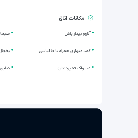
امکانات اتاق
رستوران و کافی‌شاپ هتل ادیرا
آلارم بیدار باش
صبحانه
هتل ادیرا آپارت مسکو (Adira Aparthotel Moscow)
علاو
نیاز مسافران، بخشی از خدمات خود را به ارائه‌ی صبحانه،
کمد دیواری همراه با جا لباسی
یخچال 
رستوران هتل
مسواک خمیردندان
صابون
در بخش غذاخوری هتل، صبحانه‌ای ساده و متنوع سرو می‌ش
مسکو بسیار مناسب است.
• سرو صبحانه بین‌المللی (بوفه یا منوی انتخابی)
• مناسب برای مسافران ایرانی و خارجی
• محیط آرام با طراحی مدرن و نور طبیعی
کافی‌شاپ هتل
در نزدیکی لابی، یک کافی‌شاپ کوچک قرار دارد که با ف
چای و آبمیوه در دسترس است.