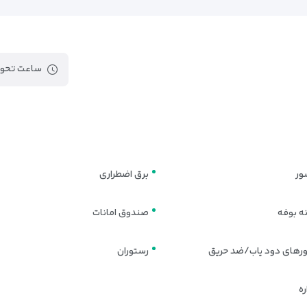
ساعت تحوی
ور
برق اضطراری
ه بوفه
صندوق امانات
های دود یاب/ضد حریق
رستوران
ه