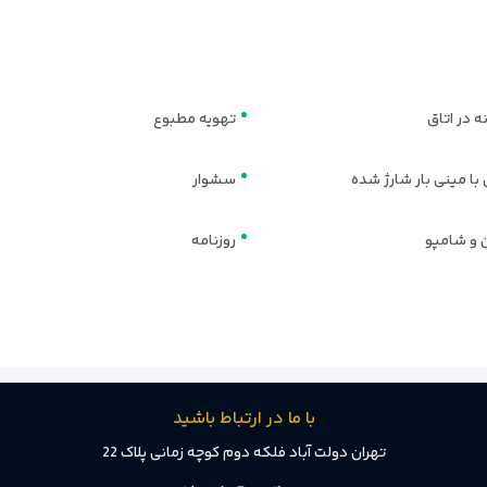
 آپارت مسکو
 در اتاق
تهویه مطبوع
ه بر امکانات اقامتی کامل، فضای مناسبی برای صرف غذا و نوشیدنی نیز در اختیا
 نوشیدنی‌های گرم و سرد، و فضای نشیمن اختصاص داده تا تجربه‌ای راحت‌تر را رقم
با مینی بار شارژ شده
سشوار
 و شامپو
روزنامه
ود که شامل گزینه‌هایی مانند تخم‌مرغ، نان تازه، پنیر، غلات، میوه و نوشیدن
با ما در ارتباط باشید
ضای دنج و خدمات سریع، محلی عالی برای استراحت یا ملاقات محسوب می‌شود. د
تهران دولت آباد فلکه دوم کوچه زمانی پلاک 22