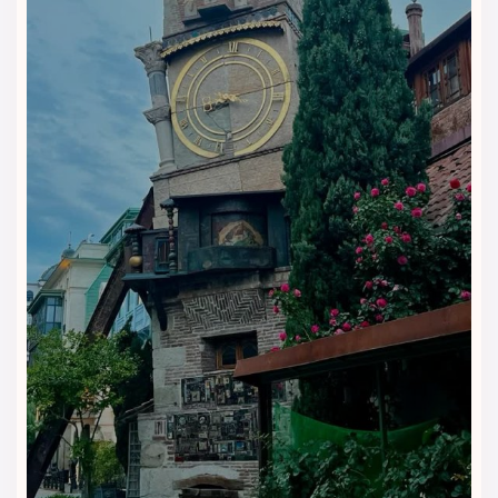
🍽 رستوران و کافی‌شاپ هتل ایساکا
تفلیس | صبحانه ساده و دسترسی
آسان به کافه‌های شهر
هتل ایساکا تفلیس (Isaka Hotel Tbilisi)
رستوران مجلل یا
کافی‌شاپ اختصاصی ندارد، اما یک سالن مخصوص صبحانه تمیز و
دنج دارد که هر روز صبح از مهمانان پذیرایی می‌کند. تمرکز اصلی