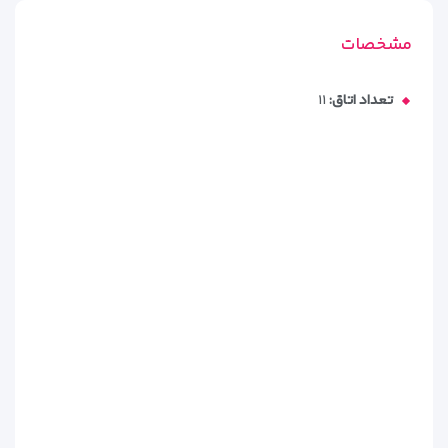
مکانی و دلایل رزرو هتل ایساکا تفلیس با
ویداگشت
آشنا می‌شوید
مشخصات
تعداد اتاق:
۱۱
🛋 دکوراسیون و طراحی اتاق‌های
هتل ایساکا تفلیس | سادگی، تمیزی
و حس آرامش