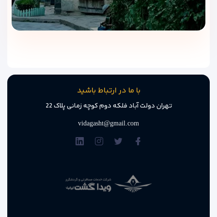
هتل بر ارائه صبحانه‌ای ساده، سالم و مناسب برای شروع روز است.
صبحانه روزانه
صبحانه در این هتل به سبک گرجی و اروپایی سرو می‌شود و شامل
مواد غذایی تازه و مقوی است:
نان تازه سنتی
با ما در ارتباط باشید
پنیر، کره و مربا
تهران دولت آباد فلکه دوم کوچه زمانی پلاک 22
سبزیجات، تخم‌مرغ، چای و قهوه
vidagasht@gmail.com
فضای سالن صبحانه کوچک اما آرام است و برای مهمانانی که اقامت
اقتصادی و ساده را ترجیح می‌دهند، کاملاً مناسب است.
کافه‌ها و رستوران‌های اطراف
اگرچه خود هتل کافی‌شاپ اختصاصی ندارد، اما موقعیت مکانی
مناسب آن باعث شده دسترسی به کافه‌ها و رستوران‌های محلی