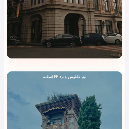
هتل ایساکا تفلیس (Isaka Hotel Tbilisi)
با وجود قیمت اقتصادی،
امکانات رفاهی قابل قبولی را برای اقامت راحت مسافران فراهم
می‌کند. تمرکز این هتل بر تمیزی، سادگی و ارائه خدمات موردنیاز
مهمانان است تا تجربه‌ای آرام و بدون دردسر در تفلیس داشته
باشند.
🛎 خدمات رفاهی هتل
اینترنت بی‌سیم رایگان در تمام بخش‌های هتل
پذیرش ۲۴ ساعته با کارکنان خوش‌برخورد و مسلط به زبان انگلیسی
تور تفلیس ویژه ۲۲ اسفند
خدمات روم‌سرویس و نظافت روزانه اتاق‌ها
سرویس بیدارباش، نگهداری چمدان و تاکسی سرویس
آسانسور برای دسترسی راحت به طبقات
فضای عمومی تمیز و آرام برای استراحت مهمانان