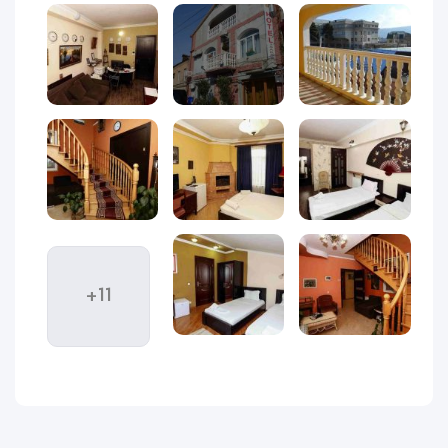
به مرکز شهر قرار دارد؛ به همین دلیل مهمانان می‌توانند از یک
اقامت آرامش‌بخش بهره‌مند شوند و در عین حال، به‌راحتی به
جاذبه‌های گردشگری و خیابان‌های اصلی تفلیس دسترسی داشته
باشند.
اتاق‌های هتل ایساکا تفلیس طراحی ساده اما شیک دارند و فضای
آن برای اقامت‌های خانوادگی، کاری یا سفرهای دو نفره کاملاً مناسب
است. این هتل با قیمت اقتصادی، تمیزی قابل قبول، خدمات پایه و
برخورد خوب کارکنان، یکی از انتخاب‌های مناسب برای کسانی است
که می‌خواهند سفری راحت و مقرون‌به‌صرفه به تفلیس داشته
باشند.
یکی از نکات مثبت این هتل،
رفتار صمیمی و مهمان‌نوازانه کارکنان
+11
است که باعث می‌شود مسافران ایرانی احساس راحتی بیشتری در
طول اقامتشان داشته باشند. علاوه بر این، موقعیت مکانی هتل
ایساکا به‌گونه‌ای است که دسترسی به ایستگاه مترو، خیابان
روستاولی و مراکز خرید تفلیس در فاصله کوتاهی قرار دارد.
در ادامه این مقاله، به‌صورت کامل و سئو شده با
دکوراسیون
اتاق‌ها، انواع اتاق‌ها، امکانات رفاهی و تفریحی، رستوران، موقعیت