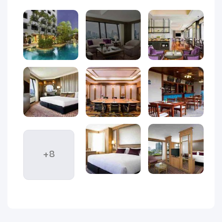
قهوه ساز، مینی بار و حمام های لوکس هستند. اتاق ها و سوئیت
ها دارای چشم‌اندازهای پانوراما از شهر هستند.
خدمات هتل گرند مرکور بانکوک
آتریوم
خدمات هتل شامل: سرویس اتاق 24 ساعته، خدمات نگهداری از
کودک 24 ساعته در دسترس است. همچنین پارکینگ عمومی رایگان
در محل برای کسانی که ماشین دارند قرار دارد. امکانات محبوب
مانند سونا و استخر اقامت رضایت بخشی را در بانکوک ایجاد می
کند. برای کسانی که می‌خواهند در طول اقامت خود در هتل غذا
بخورند، غذاخوری‌های مختلفی در نزدیکی هتل وجود دارد.
+8
Centralworld، رودخانه Chao Phraya و Grand Palace با ماشین
سواری فاصله کوتاهی دارند. همچنین هتل خدمات شاتل رایگان
به ایستگاه Phetchaburi MRT ارائه می دهد.
موقعیت هتل گرند مرکور بانکوک