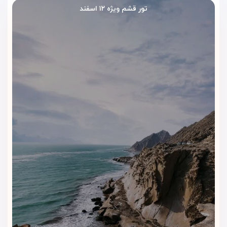
تور قشم ویژه ۱۲ اسفند
خدمات عمومی
لابی وسیع و شیک با اینترنت پرسرعت
پذیرش ۲۴ ساعته و برخورد حرفه‌ای پرسنل
آسانسور، نمازخانه، فضای سبز و اتاق چمدان
خدمات لاندری، تاکسی‌سرویس و ترانسفر فرودگاهی
رستوران و کافی‌شاپ
رستوران مجهز با ظرفیت حدود ۷۰ نفر و منوی متنوع از غذاهای
ایرانی و دریایی
کافی‌شاپ دنج با سرو انواع نوشیدنی‌های سرد و گرم، میان‌وعده و
دسرهای خوش‌طعم
امکانات ورزشی و تفریحی
سالن بدنسازی مجهز (رایگان برای مهمانان هتل)