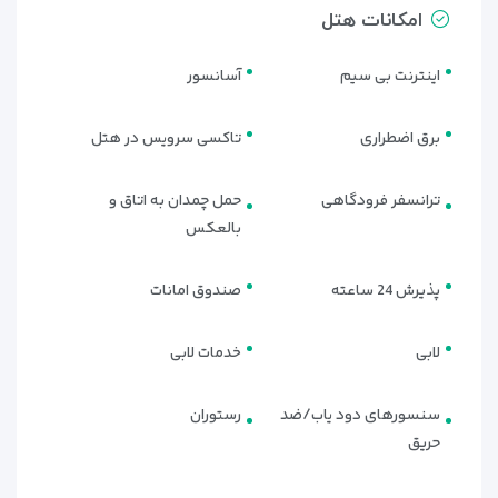
کرده که هر مسافری بتواند با توجه به نیاز و بودجه خود بهترین
امکانات هتل
گزینه را انتخاب کند. از زوج‌های جوانی که به دنبال فضایی رمانتیک
هستند گرفته تا خانواده‌ها و حتی مسافران کاری، همگی می‌توانند
اینترنت بی سیم
آسانسور
اقامتی ایده‌آل در این هتل تجربه کنند.
اتاق دو تخته دبل
برق اضطراری
تاکسی سرویس در هتل
این اتاق‌ها با یک تخت دو نفره بزرگ، محیطی آرام و شیک برای
ترانسفر فرودگاهی
حمل چمدان به اتاق و
زوج‌ها یا مسافرانی که به دنبال آرامش بیشتر هستند فراهم
بالعکس
می‌کنند. طراحی داخلی مدرن، نورپردازی ملایم و امکاناتی مثل
تلویزیون، یخچال، اینترنت پرسرعت و صندوق امانات باعث شده این
واحدها محبوب‌ترین انتخاب مهمانان باشند.
پذیرش 24 ساعته
صندوق امانات
اتاق دو تخته توئین
لابی
خدمات لابی
اگر همراه دوست یا همکار خود به قشم سفر کرده‌اید، اتاق‌های دو
تخته توئین بهترین گزینه هستند. این اتاق‌ها شامل دو تخت
سنسورهای دود یاب/ضد
رستوران
یک‌نفره مجزا با فضای استاندارد و راحت بوده و دکوراسیون ساده اما
حریق
مدرن آن، حس آرامش و راحتی را منتقل می‌کند.