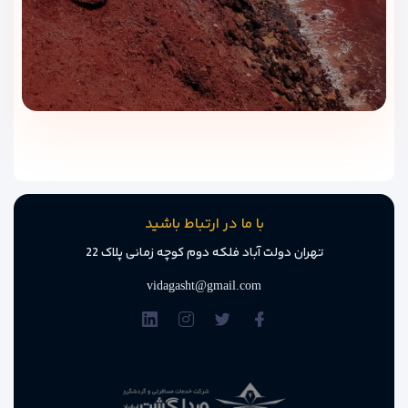
کافی‌شاپ هتل آتامان جایی دنج و آرام برای استراحت بعد از
گشت‌وگذار در جزیره است. در این کافی‌شاپ انواع نوشیدنی‌های
سرد و گرم، دسرهای خوشمزه و میان‌وعده‌های سبک سرو می‌شود.
محیط صمیمی و مبلمان راحت آن باعث می‌شود بتوانید ساعاتی
خوش را در کنار خانواده یا دوستانتان بگذرانید.
چرا رزرو هتل آتامان قشم با ویداگشت
بهترین انتخاب است؟
وقتی قصد سفر به قشم را دارید، انتخاب یک مرجع معتبر برای رزرو
با ما در ارتباط باشید
هتل به‌اندازه انتخاب خود هتل اهمیت دارد.
ویداگشت
به‌عنوان
تهران دولت آباد فلکه دوم کوچه زمانی پلاک 22
مجری مستقیم تورها و رزرو هتل، چند دلیل قانع‌کننده برای
انتخابش دارد:
vidagasht@gmail.com
قیمت مناسب و واقعی
: رزرو از طریق ویداگشت بدون واسطه
انجام می‌شود؛ بنابراین خیال‌تان راحت است که کمترین قیمت بازار را
دریافت می‌کنید.
پشتیبانی ۲۴ ساعته
: هر زمان در طول سفر به مشکلی