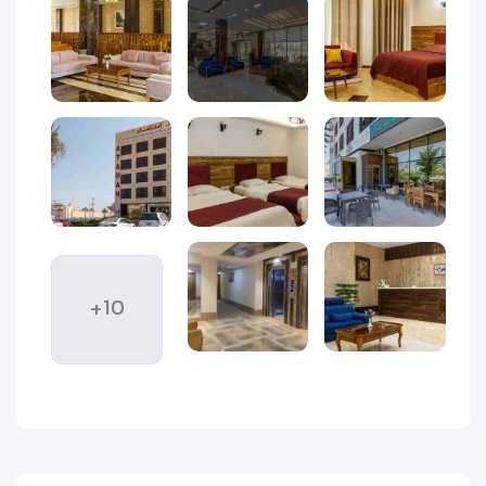
به‌عنوان یکی از محبوب‌ترین مقاصد گردشگری شناخته می‌شود. از
طبیعت شگفت‌انگیز و جاذبه‌های تاریخی مثل جنگل‌های حرا و
قلعه پرتغالی‌ها گرفته تا مراکز خرید مدرن و سواحل بکر، همه‌چیز
در قشم دست‌به‌دست هم داده تا سفری بی‌نظیر برای گردشگران
رقم بخورد. برای لذت بردن از چنین سفر رویایی، انتخاب یک هتل
مجهز و باکیفیت اهمیت ویژه‌ای دارد.
در میان هتل‌های ۴ ستاره جزیره،
هتل آتامان قشم
یکی از
جدیدترین و مدرن‌ترین هتل‌هاست که در سال‌های اخیر به دلیل
امکانات کامل، طراحی شیک و موقعیت عالی‌اش توانسته توجه
مسافران بسیاری را به خود جلب کند. این هتل در قلب قشم قرار
دارد و دسترسی آسانی به مراکز خرید، ساحل و جاذبه‌های گردشگری
+10
مهم جزیره فراهم می‌کند.
هتل آتامان با اتاق‌های متنوع، دکوراسیون مدرن، رستوران مجهز و
خدمات رفاهی کامل، گزینه‌ای ایده‌آل برای خانواده‌ها، زوج‌ها و حتی
مسافرانی است که با اهداف کاری به جزیره سفر می‌کنند. اگر قصد
دارید سفرتان به قشم با آرامش، راحتی و تجربه‌ای لوکس همراه
باشد، اقامت در هتل آتامان می‌تواند بهترین انتخاب برای شما