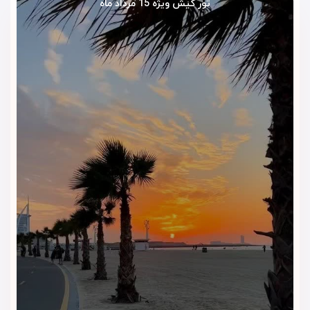
تور کیش ویژه 15 مرداد ماه
معمولاً منوی روزانه داره، اما گاهی در زمان‌های کم‌مسافر، سفارش
با هماهنگی قبلی انجام می‌شود.
کافی‌شاپ
هتل پانیذ دارای یک فضای کوچک برای استراحت مهمانان است که
به‌عنوان کافی‌شاپ یا محل صرف نوشیدنی مورد استفاده قرار
می‌گیرد. اگرچه این بخش نسبت به کافی‌شاپ‌های حرفه‌ای امکانات
محدودتری دارد، اما برای صرف نوشیدنی‌های گرم مانند چای، قهوه
یا دمنوش و گپ‌های دوستانه در محیطی آرام کاملاً مناسب است.
خدمات و امکانات هتل پانیذ کیش
هتل پانیذ با وجود دو ستاره بودن، خدمات پایه و ضروری را به‌خوبی
برای مهمانان خود فراهم کرده است. پذیرش ۲۴ ساعته در لابی،
خیال مسافران را از بابت ورود و خروج در هر ساعتی راحت می‌کند.
اتاق‌ها به‌صورت روزانه توسط تیم خانه‌داری تمیز می‌شوند و لوازم
بهداشتی اولیه مانند حوله، شامپو و صابون در اختیار مهمانان قرار