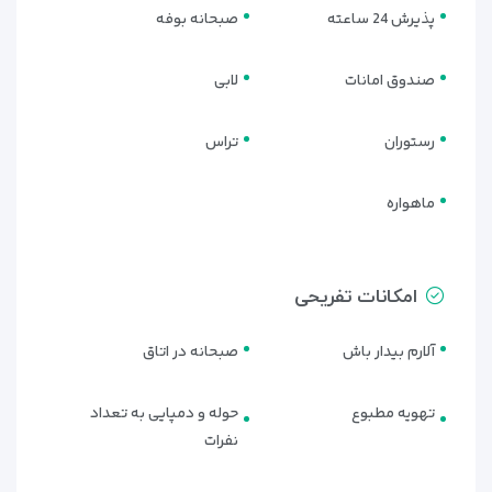
• یخچال
پذیرش 24 ساعته
صبحانه بوفه
• تلفن
• سرویس بهداشتی ایرانی یا فرنگی
صندوق امانات
لابی
• حمام اختصاصی
• لوازم بهداشتی اولیه (صابون، شامپو، حوله)
رستوران
تراس
• کمد لباس
• آینه و میز آرایش
ماهواره
برخلاف بسیاری از هتل‌های اقتصادی، نظافت اتاق‌ها در هتل پانیذ
به‌طور روزانه انجام می‌شود و در صورت نیاز می‌توانید از خدمات
خانه‌داری استفاده کنید.
امکانات تفریحی
آلارم بیدار باش
صبحانه در اتاق
تهویه مطبوع
حوله و دمپایی به تعداد
نفرات