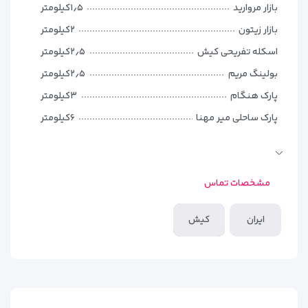
بازار مروارید
۱٫۵کیلومتر
بازار زیتون
۲کیلومتر
اسکله تفریحی کیش
۲٫۵کیلومتر
بولینگ مریم
۲٫۵کیلومتر
پارک هنگام
۳کیلومتر
پارک ساحلی میر مهنا
۶کیلومتر
فرودگاه کیش
۶٫۵کیلومتر
1. اتاق دو تخته
این اتاق‌ها برای دو نفر طراحی شده‌اند و معمولاً دارای یک تخت دبل
مشخصات تماس
(دو نفره) یا دو تخت سینگل (یک نفره) هستند. فضای اتاق ساده
ولی تمیز و دل‌باز است. این گزینه انتخاب مناسبی برای زوج‌های
ایران
کیش
جوان یا دوستانی است که به‌دنبال اقامت مقرون‌به‌صرفه و در عین
حال راحت هستند.
2. اتاق سه تخته
اتاق‌های سه تخته برای خانواده‌های کم‌جمعیت یا گروه‌های