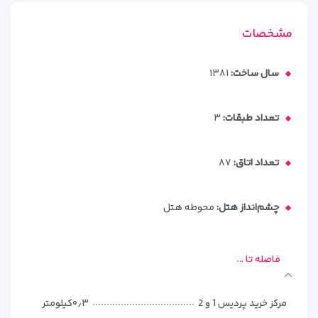
فضای داخلی آن تمیز، منظم و کاربردی طراحی شده است. پنجره‌های
اتاق‌ها رو به کوچه یا حیاط هتل باز می‌شوند و نور طبیعی خوبی در
مشخصات
طول روز وارد فضای اقامت می‌شود. تابلو نام هتل به‌صورت ساده و
بزرگ روی سردر نصب شده و به‌راحتی از خیابان قابل مشاهده است.
سال ساخت:
۱۳۸۱
معرفی اتاق‌های هتل پانیذ کیش
تعداد طبقات:
۳
هتل پانیذ کیش با طراحی ساده و فضایی صمیمی، اتاق‌هایی راحت،
مناسب برای انواع سلیقه‌ها و تعداد نفرات در اختیار مهمانان خود
قرار می‌دهد. این هتل در مجموع دارای 84 واحد اقامتی است که در
تعداد اتاق:
۸۷
طبقات همکف و یکم قرار دارند. شامل اتاق‌های دو تخته، سه تخته
و چهار تخته می‌شوند. نوع چیدمان و ظرفیت اتاق‌ها به گونه‌ای
چشم‌انداز هتل:
محوطه هتل
است که برای زوج‌ها، خانواده‌ها، گروه‌های دوستانه کاملاً مناسب
است.
فاصله تا ...
مرکز خرید پردیس 1 و 2
۰٫۳کیلومتر