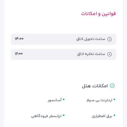
سه‌نفره مناسب‌اند. این اتاق‌ها دارای ترکیب‌های مختلفی از تخت‌ها
(یک تخت دو نفره + یک تک‌نفره یا سه تخت تک‌نفره) هستند.
قوانین و امکانات
فضای اتاق برای اقامت چندروزه بسیار کاربردی است و امکانات اولیه
به‌خوبی در دسترس قرار دارد.
3. اتاق چهار تخته
ساعت تحویل اتاق
۱۴:۰۰
این نوع اتاق مناسب خانواده‌های پرجمعیت‌تر یا گروه‌های دوستانه
است. اتاق‌های چهار تخته معمولاً دارای چهار تخت یک‌نفره یا دو
ساعت تخلیه اتاق
۱۲:۰۰
تخت دو نفره هستند. فضای داخلی این اتاق‌ها نسبت به بقیه
بزرگ‌تر بوده و تهویه مطبوع، سرویس بهداشتی خصوصی، تلویزیون
و سایر امکانات ضروری در آن‌ها فراهم شده است.
امکانات داخل اتاق‌ها
امکانات هتل
تمام اتاق‌های هتل پانیذ کیش مجهز به امکانات پایه و کاربردی
اینترنت بی سیم
آسانسور
هستند که آسایش و راحتی مهمانان را در طول اقامت تضمین
می‌کند. این امکانات شامل موارد زیر است:
• سیستم تهویه مطبوع (کولر گازی)
برق اضطراری
ترانسفر فرودگاهی
• تلویزیون