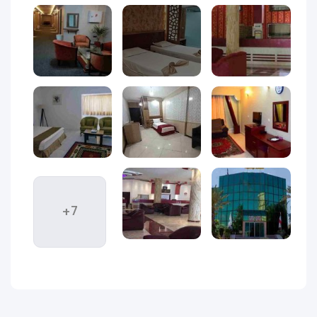
توانسته نظر بسیاری از مسافران را جلب کند. هتل پانیذ در خیابان
رودکی واقع شده است، یکی از بهترین نقاط جزیره که در فاصله
بسیار کمی از مراکز خرید مشهوری مانند بازار مروارید، پردیس ۱ و ۲،
مرکز تجاری کیش و بازار پانیذ قرار دارد. همچنین فاصله این هتل تا
ساحل، اسکله تفریحی و جاذبه‌های اصلی جزیره کمتر از ۲ کیلومتر
است که امکان دسترسی پیاده یا با تاکسی را به‌راحتی فراهم
می‌کند.
مشخصات ظاهری و ساختار کلی هتل
هتل پانیذ کیش از نظر معماری، ساختمانی ساده و کم‌ ارتفاع دارد
که در ۲ طبقه ساخته شده است. نمای بیرونی هتل از آجرهای
+7
سفیدرنگ و طرحی سنتی تشکیل شده که حس صمیمیت و راحتی را
به مهمانان القا می‌کند. ورودی اصلی هتل دارای فضای باز با چند
پله، راهروی سرپوشیده و محوطه‌ای جمع‌وجور است که اغلب با
گلدان‌های سبز و نیمکت‌هایی برای نشستن تزئین شده است.
نمای کلی هتل شاید شبیه هتل‌های مدرن و لاکچری نباشد، اما