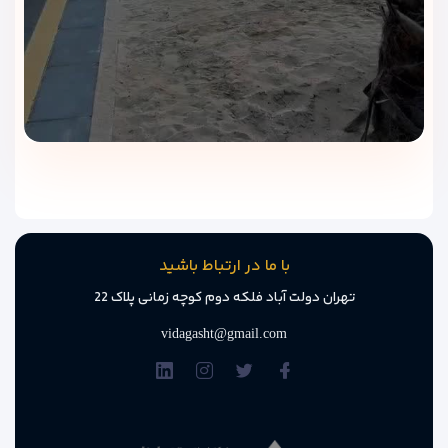
ارائه می‌دهد. صبحانه به‌صورت بوفه کامل سرو می‌شود و از تنوع
بالایی برخوردار است. همچنین کافی‌شاپ هتل با فضایی دلپذیر و
منویی متنوع، مکان مناسبی برای استراحت عصرگاهی یا قرارهای
دوستانه است.
رستوران اصلی هتل ایران کیش
رستوران هتل ایران در طبقه همکف قرار دارد و با طراحی شیک،
فضای دلباز و نورپردازی زیبا، محیطی آرام و مناسب برای صرف
غذاهای متنوع فراهم کرده است.
ویژگی‌های رستوران:
با ما در ارتباط باشید
• ظرفیت بالا مناسب برای میهمانان هتل در وعده‌های صبحانه،
تهران دولت آباد فلکه دوم کوچه زمانی پلاک 22
ناهار و شام
vidagasht@gmail.com
• منوی متنوع شامل غذاهای ایرانی، سنتی، فرنگی و دریایی
• کیفیت بالا در طبخ غذاها با استفاده از مواد اولیه تازه
• پرسنل حرفه‌ای با سرویس‌دهی سریع و محترمانه
• محیط تمیز و بهداشتی با چیدمانی دلنشین و مدرن