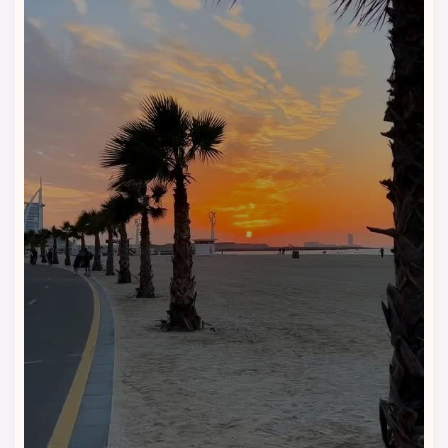
تمام واحدهای اقامتی در هتل ایران کیش دارای امکانات زیر
هستند:
• سیستم تهویه مطبوع مرکزی
• اینترنت پرسرعت رایگان
• تلویزیون LED با شبکه‌های داخلی و ماهواره‌ای
• یخچال، مینی‌بار و کتری برقی
• میز تحریر، صندلی راحتی و آینه
• سرویس بهداشتی فرنگی و حمام اختصاصی
• صندوق امانات داخل اتاق
• نظافت روزانه و خدمات روم‌سرویس
رستوران و کافی‌شاپ هتل ایران
کیش | تجربه‌ای خوشمزه در فضایی
دلنشین
هتل ایران کیش دارای رستورانی شیک در طبقه همکف است که
انواع غذاهای ایرانی، فرنگی و دریایی را در محیطی آرام و با کیفیت