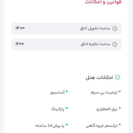
قوانین و امکانات
راحتی و پرده‌های ضخیم از امکانات استاندارد هر اتاق هستند.
برخی اتاق‌ها دارای چشم‌انداز رو به دریا یا فضای سبز اطراف هتل
هستند که برای میهمانان بسیار لذت‌بخش است. کاشی‌های مدرن،
دوش مجزا، آینه‌های ضدبخار و تهویه مناسب، بخشی از طراحی به‌روز
ساعت تحویل اتاق
۱۴:۰۰
سرویس‌ها است.
این طراحی نه تنها باعث زیبایی فضا شده بلکه کاملاً با نیازهای
ساعت تخلیه اتاق
۱۲:۰۰
اقامتی مسافران در سفرهای کاری یا تفریحی هماهنگ است.
امکانات هتل
اینترنت بی سیم
آسانسور
برق اضطراری
پارکینگ
ترانسفر فرودگاهی
پذیرش 24 ساعته