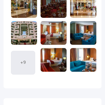
معماری، یکی از زیباترین و چشم‌نوازترین هتل‌های چهار ستاره
جزیره به‌شمار می‌آید. این هتل با نمایی مدرن و ساختاری متقارن،
جلوه‌ای خاص به منطقه توریستی اطراف خود داده است.
ویژگی‌های ظاهری ساختمان هتل:
هتل ایران دارای ساختمانی ۸ طبقه با نمایی سفید و شیشه‌ای، که
ترکیبی از سنگ‌های روشن، پنل‌های شیشه‌ای بزرگ، نمایی لوکس و
مدرن ایجاد کرده که در شب با نورپردازی حرفه‌ای، جلوه‌ای چشمگیر
به هتل می‌دهد. فضای ورودی هتل با سقف بلند، لوسترهای
مدرن، دیوارهای سنگی و مبلمان شیک طراحی شده که حس ورود
به یک هتل سطح بالا را منتقل می‌کند. از طبقات بالایی هتل،
+9
منظره‌ای زیبا از دریای خلیج فارس و بخش‌های سرسبز جزیره قابل
مشاهده است که جذابیت اقامت را دوچندان می‌کند.
فضای بیرونی هتل شامل مسیرهای سنگفرش‌شده، فضای سبز و
نیمکت‌هایی برای استراحت مهمانان است. این طراحی باعث شده تا
محیط اطراف هتل نیز برای قدم‌زدن و عکاسی مناسب باشد. طراحی
ظاهری هتل ایران کیش نه‌تنها زیبایی بصری دارد، بلکه در عملکرد
و تجربه‌ی مهمان نیز تأثیر مستقیم گذاشته است. انتخاب مصالح