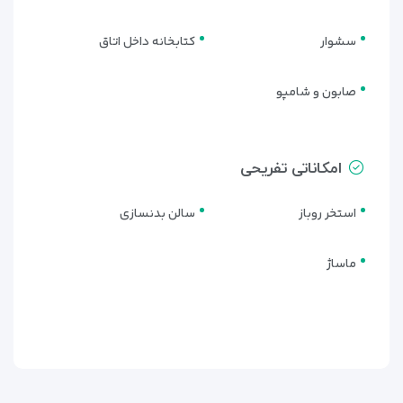
سشوار
کتابخانه داخل اتاق
صابون و شامپو
امکانات رفاهی هتل گلدن تولیپ
هدینگتون مسقط برای سفر کاری و
امکاناتی تفریحی
شهری
هتل گلدن تولیپ هدینگتون
امکانات رفاهی متعادلی را برای
استخر روباز
سالن بدنسازی
اقامت‌های شهری و کاری در اختیار مهمانان قرار می‌دهد و تمرکز
خود را بر
راحتی، نظم و استفاده روزمره
گذاشته است.
ماساژ
استخر روباز
هتل دارای
استخر روباز
است که فضایی مناسب برای استراحت
کوتاه، ریلکس‌کردن پس از روز کاری یا خنک‌شدن در هوای گرم
مسقط فراهم می‌کند.