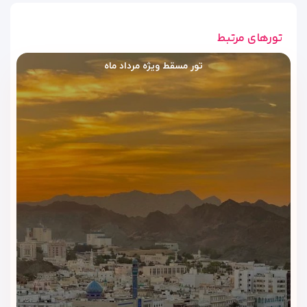
🏋️
باشگاه بدنسازی
باشگاه بدنسازی هتل با تجهیزات پایه ورزشی در دسترس مهمانان
تورهای مرتبط
قرار دارد و امکان حفظ برنامه تمرینی در طول سفر را فراهم می‌کند.
تور مسقط ویژه مرداد ماه
فضای آرام و شهری
فضای کلی هتل آرام و منظم است و بیشتر برای مسافرانی مناسب
است که
امکانات کاربردی
را به مجموعه‌های تفریحی لوکس ترجیح
می‌دهند.
اگر به‌دنبال
هتلی شهری در مسقط با استخر روباز و باشگاه
بدنسازی
هستید و سونا و جکوزی اولویت اصلی شما نیست، هتل
گلدن تولیپ هدینگتون مسقط انتخابی منطقی و متعادل محسوب
می‌شود.
رستوران و کافی‌شاپ هتل گلدن
تولیپ هدینگتون مسقط | تجربه‌ای
ساده و شهری