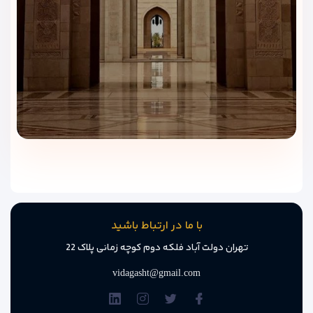
رزرو
هتل گلدن تولیپ هدینگتون
از
ویداگشت
انتخابی مطمئن برای
مسافرانی است که به‌دنبال
اقامت شهری با خدمات استاندارد و
برنامه‌ریزی دقیق سفر به عمان
هستند.
قیمت‌گذاری شفاف و به‌روز
ویداگشت نرخ واقعی
هتل گلدن تولیپ هدینگتون
را بدون هزینه
پنهان ارائه می‌دهد تا با اطمینان و آرامش تصمیم بگیرید.
مشاوره دقیق قبل از رزرو
کارشناسان ویداگشت پیش از نهایی‌شدن رزرو، اطلاعات کامل
اتاق‌ها، امکانات هتل و موقعیت مکانی را شفاف و دقیق در اختیار
شما قرار می‌دهند.
با ما در ارتباط باشید
رزرو سریع و مطمئن
تهران دولت آباد فلکه دوم کوچه زمانی پلاک 22
فرآیند رزرو ساده و روان است و تأیید نهایی هتل در کوتاه‌ترین زمان
انجام می‌شود.
vidagasht@gmail.com
مناسب سفرهای کاری و شهری