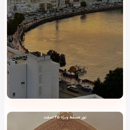
هتل گلدن تولیپ هدینگتون
خدمات غذایی خود را در فضایی منظم
و آرام ارائه می‌دهد و نیازهای روزمره مسافران کاری و شهری را
به‌خوبی پوشش می‌کند.
رستوران هتل
رستوران هتل هر روز صبحانه را برای مهمانان سرو می‌کند. تنوع
مناسب آیتم‌ها، سرویس‌دهی منظم و فضای بدون شلوغی، شروعی
آرام برای یک روز کاری یا برنامه شهری در مسقط ایجاد می‌کند.
کافی‌شاپ هتل
کافی‌شاپ هتل انواع
نوشیدنی‌های گرم و سرد
را در محیطی
جمع‌وجور ارائه می‌دهد. این فضا برای استراحت کوتاه، قرارهای کاری
غیررسمی یا گذراندن زمان عصرگاهی پس از برنامه‌های روزانه
مناسب است.
رستوران و کافی‌شاپ هتل گلدن تولیپ هدینگتون مسقط با
تور مسقط ویژه ۲۵ اسفند
خدمات ساده، کاربردی و منظم
، اقامت شهری مهمانان را کامل‌تر