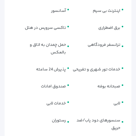
این اتاق با یک تخت کوئین، گزینه‌ای مناسب برای اقامت انفرادی یا
اینترنت بی سیم
آسانسور
سفرهای دونفره است. فضای منظم و طراحی ساده، محیطی آرام
برای استراحت پس از یک روز کاری یا گشت‌وگذار در مسقط ایجاد
برق اضطراری
تاکسی سرویس در هتل
می‌کند.
اتاق استاندارد توئین (Standard Twin Room)
ترانسفر فرودگاهی
حمل چمدان به اتاق و
بالعکس
اتاق استاندارد توئین با دو تخت سینگل، انتخابی کاربردی برای
دوستان یا همسفرانی است که تخت جداگانه ترجیح می‌دهند. این
اتاق تعادل خوبی بین قیمت و راحتی ارائه می‌دهد.
خدمات تور شهری و تفریحی
پذیرش 24 ساعته
اتاق دلوکس کینگ با نمای آتریوم (Deluxe King Atrium View)
صبحانه بوفه
صندوق امانات
این اتاق با یک تخت کینگ و نمای آتریوم داخلی هتل، فضای بزرگ‌تر
و حس اقامتی آرام‌تر را در اختیار مهمانان قرار می‌دهد. گزینه‌ای
لابی
خدمات لابی
مناسب برای اقامت‌های راحت‌تر و چندروزه.
سوئیت پلازا (Plaza Suite)
سنسورهای دود یاب/ضد
رستوران
حریق
سوئیت پلازا با یک تخت کینگ و فضای نشیمن مجزا، انتخابی مناسب