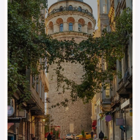
بر روی پشت‌بام هتل یک استخر روباز قرار دارد که در فصول گرم
سال مورد استفاده قرار می‌گیرد. این استخر محیطی دلنشین برای
استراحت، آفتاب گرفتن و لذت بردن از چشم‌انداز شهر فراهم می‌کند.
در فصول سرد نیز این استخر به‌صورت گرم‌شونده استفاده می‌شود
تا در تمام طول سال در دسترس مهمانان باشد.
مرکز اسپا و حمام ترکی
مرکز اسپا هتل شامل اتاق ماساژ، حمام ترکی و اتاق بخار است؛ جایی
که می‌توانید بعد از یک روز پرجنب‌وجوش در خیابان‌های استانبول،
بدن و ذهن خود را آرام کنید. خدمات حرفه‌ای ماساژ در محیطی آرام و
سنتی ارائه می‌شود.
سالن بدنسازی مجهز
سالن بدنسازی هتل گلدن ایج استانبول با دستگاه‌های استاندارد
برای تمرین‌های روزانه تجهیز شده است تا مهمانانی که حتی در
سفر هم ورزش را فراموش نمی‌کنند، بتوانند برنامه تمرینی خود را
ادامه دهند.