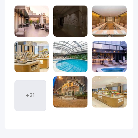
هتل گلدن ایج استانبول (Golden Age Hotel Istanbul)
یکی از
هتل‌های ۴ ستاره محبوب در قلب منطقه پرجنب‌وجوش
بی‌اوغلو
است. این هتل به دلیل موقعیت مکانی بی‌نظیر خود در نزدیکی
میدان تکسیم
، بین گردشگران ایرانی و خارجی بسیار شناخته‌شده و
پرطرفدار است. دسترسی آسان به خیابان استقلال، مراکز خرید بزرگ،
ایستگاه مترو، رستوران‌ها و جاذبه‌های تاریخی استانبول، باعث
شده این هتل انتخابی هوشمندانه برای اقامت در مرکز شهر باشد.
دکوراسیون داخلی هتل ترکیبی از سبک مدرن و الهام‌گرفته از
فرهنگ ترکی است و از همان بدو ورود به لابی شیک آن، حس نظم،
آرامش و مهمان‌نوازی را تجربه می‌کنید. خدمات حرفه‌ای، فضای
صمیمی و امکانات رفاهی کامل، اقامتی راحت و بی‌دغدغه را برای
+21
مهمانان فراهم می‌کند.
هتل گلدن ایج استانبول
با ارائه امکاناتی مانند رستوران بین‌المللی،
کافه دنج، استخر سرپوشیده، سالن بدنسازی و مرکز اسپا، شرایطی
ایده‌آل برای سفرهای تفریحی و کاری فراهم کرده است. نزدیکی به
مترو تکسیم نیز امکان رفت‌وآمد سریع و آسان به تمامی نقاط مهم