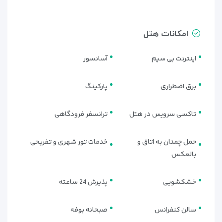
امکانات هتل
اینترنت بی سیم
آسانسور
برق اضطراری
پارکینگ
تاکسی سرویس در هتل
ترانسفر فرودگاهی
حمل چمدان به اتاق و
خدمات تور شهری و تفریحی
بالعکس
🛏 انواع اتاق‌های هتل گلدن ایج
استانبول | تنوعی مناسب برای هر
خشکشویی
پذیرش 24 ساعته
نوع سفر
سالن کنفرانس
صبحانه بوفه
هتل گلدن ایج استانبول (Golden Age Hotel Istanbul)
با ارائه انواع