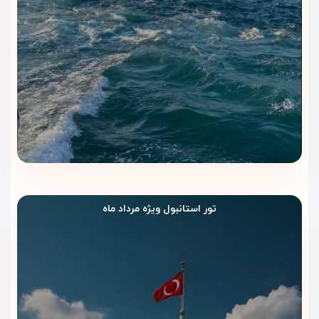
چرا هتل گلدن ایج استانبول را با
ویداگشت رزرو کنیم؟
انتخاب محل اقامت در سفر به استانبول نقش مهمی در کیفیت
تجربه شما دارد.
هتل گلدن ایج استانبول (Golden Age Hotel
Istanbul)
با موقعیت بی‌نظیر در نزدیکی میدان تکسیم، امکانات
رفاهی کامل، فضای آرام و دسترسی آسان به جاذبه‌های تاریخی و
تور استانبول ویژه مرداد ماه
مراکز خرید، یکی از بهترین گزینه‌ها برای اقامت در مرکز شهر محسوب
می‌شود. اما زمانی که این هتل را از طریق
ویداگشت
رزرو می‌کنید،
مزایای بیشتری هم نصیبتان می‌شود
🛎
رزرو مطمئن و سریع
با بهترین قیمت‌های روز
پشتیبانی ۲۴ ساعته
در تمام مراحل سفر