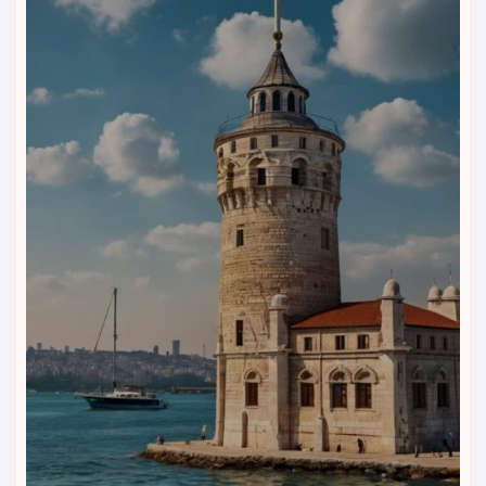
مشاوره تخصصی
برای انتخاب بهترین نوع اتاق و خدمات مناسب
با نیاز شما
پکیج‌های کامل سفر
شامل بلیط رفت‌وبرگشت، ترنسفر
فرودگاهی و گشت شهری
🛡
سفر بدون دغدغه
با تیم حرفه‌ای ویداگشت در کنار شما
با ویداگشت، رزرو هتل گلدن ایج استانبول تنها یک انتخاب ساده
نیست؛ بلکه شروع یک تجربه راحت، منظم و به‌یادماندنی در قلب
پرانرژی استانبول است.