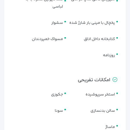
لباسی
ارائه می‌دهد. فضای باز تراس، محیطی مناسب برای استراحت و لذت
بردن از هوای جزیره فراهم می‌کند.
یخچال با مینی بار شارژ شده
سشوار
سوئیت رویال دوخوابه سمت دریا (اقامت
با صبحانه)
کتابخانه داخل اتاق
مسواک خمیردندان
لوکس‌ترین گزینه اقامتی در هتل کوروش کیش، این سوئیت با
چشم‌انداز مستقیم دریا، فضای بزرگ و طراحی مدرن است. این واحد
روزنامه
برای سفرهای خاص و اقامت‌های لاکچری انتخابی ایده‌آل به‌شمار
می‌آید.
اتاق‌ها و سوئیت‌های هتل کوروش کیش با تنوع بالا، طراحی
امکانات تفریحی
مدرن و ارائه اقامت همراه صبحانه، شرایطی ایده‌آل برای سفرهای
دونفره، خانوادگی و لوکس فراهم می‌کنند. اگر به‌دنبال اقامتی
استخر سرپوشیده
جکوزی
سطح بالا با انتخاب‌های متنوع هستید، این هتل پاسخ‌گوی تمام
سلیقه‌ها خواهد بود.
سالن بدنسازی
سونا
ماساژ