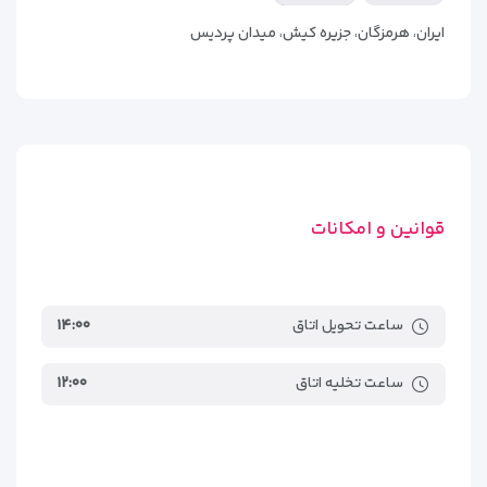
ایران، هرمزگان، جزیره کیش، میدان پردیس
انواع اتاق‌ها و سوئیت‌های هتل
کوروش کیش | اقامتی متنوع با
صبحانه
قوانین و امکانات
هتل کوروش کیش با تنوع بالای اتاق‌ها و سوئیت‌های لوکس،
امکان انتخابی دقیق و متناسب با سلیقه و تعداد نفرات را فراهم
ساعت تحویل اتاق
۱۴:۰۰
می‌کند. تمام واحدهای اقامتی این هتل با
اقامت همراه صبحانه
ارائه می‌شوند و فضایی راحت، مدرن و آرام در اختیار مهمانان قرار
می‌دهند.
ساعت تخلیه اتاق
۱۲:۰۰
اتاق دو تخته دبل استاندارد (اقامت با
صبحانه)