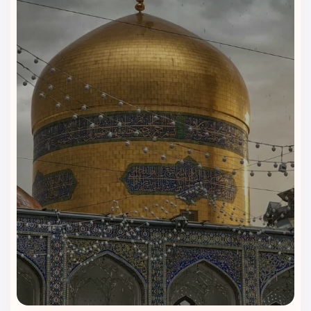
۲. پشتیبانی واقعی ۲۴ ساعته
برای رزرو، تغییر تاریخ، درخواست سرویس اضافه یا هر مشکل
احتمالی، تیم پشتیبانی ویداگشت در تمام ساعات کنار مسافر است.
یک تماس کافی است تا مشکل در سریع‌ترین زمان حل شود.
۳. ارائه تصاویر واقعی و اطلاعات کامل
هتل
ویداگشت اطلاعات هتل‌ها را واقعی، کامل و بدون اغراق منتشر
می‌کند؛ بنابراین مسافر دقیقاً می‌داند چه اتاقی رزرو می‌کند و چه
امکاناتی دریافت خواهد کرد.
۴. رزرو آسان برای خانواده‌ها و سفرهای
زیارتی
هتل کوثر رضوی برای خانواده‌ها، سالمندان و زائرانی که رفت‌وآمد
نزدیک تا حرم برایشان مهم است، بهترین انتخاب اقتصادی محسوب