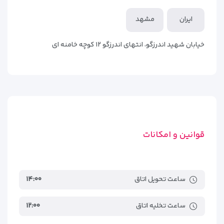
سبک ساده، تمیز و کاربردی چیدمان شده‌اند تا مهمان‌ها بدون
ایستگاه راه‌آهن مشهد
۵٫۲کیلومتر
دغدغه در نزدیکی حرم استراحت کنند.
ایران
مشهد
پایانه مسافربری امام رضا
۴٫۱کیلومتر
طراحی داخلی اتاق‌ها ترکیبی از رنگ‌های گرم و آرامش‌بخش است؛
خیابان شهید اندرزگو، انتهای اندرزگو ۱۲ کوچه خامنه ای
نورپردازی ملایم، چیدمان استاندارد تخت‌ها و استفاده از مبلمان
جمع‌وجور باعث شده فضای اتاق‌ها حس صمیمی و راحتی داشته
باشد. کف‌پوش‌‌های روشن، پرده‌های هماهنگ با دکور و تهویه
مناسب، کیفیت اقامت را بالا برده و اتاق‌ها در طول روز روشن و
دلپذیر هستند.
هر اتاق به امکانات پایه مثل تلویزیون، یخچال، سیستم سرمایش و
گرمایش، میز آرایش، سرویس بهداشتی تمیز، کمد لباس و اینترنت
قوانین و امکانات
دسترسی دارد. این طراحی کاملاً برای سفرهای زیارتی و خانوادگی
مناسب است و مهمان‌ها در اتاق‌ها حس آرامش و امنیت پیدا
می‌کنند.
ساعت تحویل اتاق
۱۴:۰۰
ساعت تخلیه اتاق
۱۲:۰۰