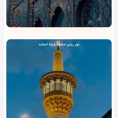
خدمات نظافت روزانه و لاندری
برای تمیز نگه‌داشتن لباس‌ها و
اتاق‌ها
اینترنت وای‌فای
در بخش‌های مختلف هتل (برای پیام‌رسان‌ها و
امور روزمره کافی است)
آسانسور
برای رفت‌وآمد آسان میان طبقات
تور ریلی مشهد ویژه اسفند
امکانات تفریحی
هتل کوثر رضوی یک هتل اقتصادی نزدیک حرم است، بنابراین
امکانات لوکس تفریحی مانند استخر یا باشگاه بدنسازی در آن
وجود ندارد؛ اما فضای لابی و استراحتگاه‌های داخلی برای نشستن،
مطالعه یا استراحت بعد از زیارت طراحی شده‌اند.
تمرکز اصلی اقامت در این هتل
آرامش، نزدیکی به حرم و دسترسی
سریع به بازارهای اطراف
است.
مزیت مهم برای زائران