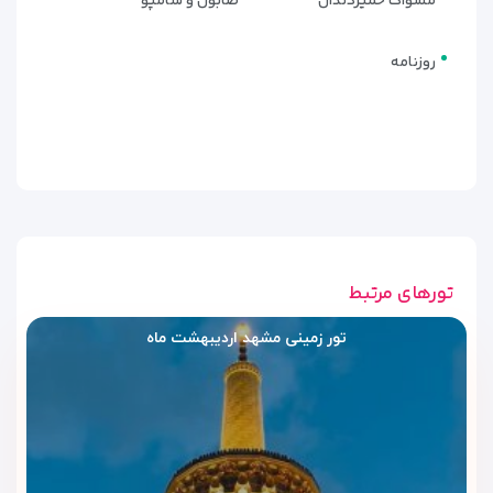
مسواک خمیردندان
صابون و شامپو
پایه مثل یخچال، تلویزیون، سرویس‌بهداشتی و تهویه مناسب
فراهم است.
روزنامه
◼
سوئیت‌های خانوادگی
اگر خانواده نیاز به فضای بزرگ‌تر داشته باشد، سوئیت‌ها انتخاب
ایده‌آل هستند. نشیمن، نور طبیعی، چیدمان باز و امکانات کامل،
سوئیت‌ها را به گزینه‌ای محبوب برای اقامت گروهی تبدیل کرده
است.
امکانات رفاهی و تفریحی هتل
تورهای مرتبط
کوثر رضوی مشهد؛ تجربه اقامت
تور زمینی مشهد اردیبهشت ماه
راحت کنار حرم
هتل کوثر رضوی مشهد با اینکه در رده‌ هتل‌های اقتصادی و نزدیک
به حرم قرار می‌گیرد، مجموعه‌ای از امکانات رفاهی کاربردی ارائه
می‌دهد تا اقامت زائران راحت‌تر و آرام‌تر پیش برود. این هتل روی
سه نکته تمرکز دارد:
دسترسی سریع به حرم، آرامش اتاق‌ها و