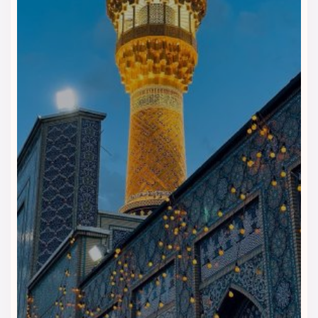
خدمات ضروری برای اقامت کوتاه و زیارتی
؛ بنابراین مهمان‌ها بدون
دغدغه رفت‌وآمد یا کمبود امکانات، اقامت خود را مدیریت می‌کنند.
امکانات عمومی و رفاهی هتل
هتل برای ایجاد یک تجربه اقامتی راحت، خدمات زیر را ارائه می‌دهد:
لابی بزرگ و مبله
برای استراحت، انتظار یا ملاقات‌های کوتاه
رستوران و کافی‌شاپ داخلی
برای صرف غذا و نوشیدنی بدون نیاز به
خروج از هتل
صندوق امانات و اتاق چمدان
برای نگهداری وسایل ارزشمند و
سفرهای نیم‌روزی
تاکسی‌سرویس داخلی
جهت رفت‌وآمد راحت به حرم، مراکز خرید و
نقاط مهم شهر
پذیرش ۲۴‌ساعته
برای پاسخ‌گویی و ارائه خدمات در هر ساعت
شبانه‌روز