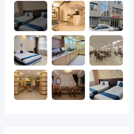
یک حس آرامش عجیب روبه‌رو می‌شود؛ شهری که زیارت، حال‌وهوای
معنوی، شلوغی بازارها، غذاهای سنتی، روشنایی خیابان‌ها و قلب
تپنده آن—حرم امام رضا (ع)—همه را کنار هم جمع کرده.
بسیاری از ایرانی‌ها سفر به مشهد را نه فقط یک مسافرت، بلکه
یک
تجدید روحی
می‌دانند؛ جایی برای آرام‌شدن، دعا کردن، دور شدن از
شلوغی‌ها و زنده‌شدن حس امید.
از طرفی، دلیلی که مشهد همیشه مقصد اول سفرهای داخلی است،
همین ترکیب زیبای
زیارت + تفریح + خرید + طبیعت
است.
بازار رضا، طرقبه و شاندیز، مجتمع زیست‌خاور، پارک کوهسنگی، مرکز
خرید پروما، رستوران‌های معروف مشهد… همه کنار هم فضایی
می‌سازند که سفر به مشهد را هم معنوی می‌کند و هم
سرگرم‌کننده.
در چنین شهری، پیدا کردن هتلی که
به حرم نزدیک باشد، قیمت
مناسب داشته باشد و تمیز و خانوادگی باشد
یک امتیاز بزرگ برای
سفر است؛ و دقیقاً همین‌جاست که هتل کوثر رضوی مشهد خودش