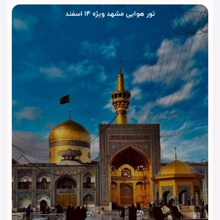
خانوادگی
تور هوایی مشهد ویژه ۱۴ اسفند
رستوران و کافی‌شاپ هتل کوثر رضوی به‌گونه‌ای طراحی شده‌اند که
مهمان‌ها بدون نیاز به خروج از هتل به یک وعده غذای گرم یا
نوشیدنی دل‌چسب دسترسی داشته باشند. فضای آرام،
سرویس‌دهی مناسب و دسترسی سریع از اتاق‌ها باعث می‌شود
مهمان‌ها زمان بیشتری را برای زیارت و استراحت ذخیره کنند.
رستوران هتل کوثر رضوی
رستوران هتل غذاهای ایرانی و خانگی سرو می‌کند و منوی آن برای
خانواده‌ها و زائرانی که به دنبال غذای ساده، سالم و مقرون‌به‌صرفه
هستند کاملاً مناسب است.
غذاها با برنج ایرانی، خورشت‌های روز و انواع کباب‌ها ارائه می‌شوند و
مهمان‌ها در سه وعده صبحانه، ناهار و شام از رستوران استفاده
می‌کنند.
فضای رستوران تمیز و مرتب است و میزها با فاصله مناسب چیده