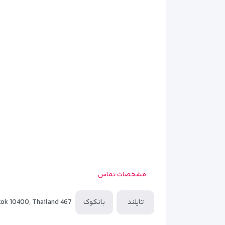
راحت
است؛ نه طراحی‌های پرزرق‌وبرق. همین رویکرد باعث 
دکوراسیون داخلی اتاق‌ها
ساده، منظم و کاربردی
است. 
مبلمان جمع‌وجور اما کاربردی طراحی شده تا فضای اتاق 
یکی از نکات مثبت اتاق‌ها،
فضای مناسب برای استراحت
داشته باشند؛ موضوعی که برای اقامت‌های چندروزه اهمی
در مجموع، اتاق‌های هتل پی‌جی واترگیت بانکوک برای
و گشت‌وگذار در شهر اختصاص دهند.
مشخصات تماس
تایلند
بانکوک
467 soi watanasil, rachaparop rd., makkasan, ratchatewee, 10400, Bangkok 10400, Thailand