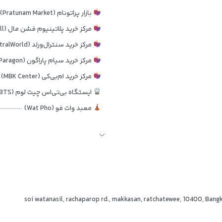
می‌شود مسافران با هزینه‌ای منطقی، اقامتی بی‌دردسر را تجربه کنند.
بازار پراتونام (Pratunam Market)
رنگ‌بندی ملایم، نورپردازی مناسب و چیدمان منطقی فضا، محیطی آرام برای ا
مرکز خرید پلاتینیوم فشن مال (Platinum Fashion Mall)
شلوغ نشود و رفت‌وآمد در آن راحت باشد.
مرکز خرید سنترال‌ورلد (CentralWorld)
 شبانه
پس از یک روز پرتحرک در منطقه واترگیت است. عایق‌بندی قابل‌قبول و
مرکز خرید سیام پاراگون (Siam Paragon)
ت زیادی دارد.
مرکز خرید ام‌بی‌کی (MBK Center)
 مسافرانی مناسب هستند که
موقعیت مکانی، قیمت مناسب و تمیزی
را در اولو
ایستگاه بی‌تی‌اس چیت لوم (Chit Lom BTS)
معبد وات فو (Wat Pho)
کاخ بزرگ بانکوک (Grand Palace)
رودخانه چائو فرایا (Chao Phraya River)
فرودگاه سووارنابومی (Suvarnabhumi Airport)