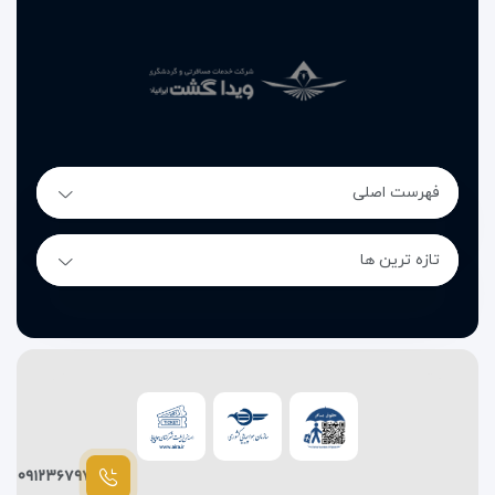
رستوران و کافی‌شاپ هتل پولو
تفلیس | ترکیب عطر قهوه، طعم
صبحانه و فضای آرام
فهرست اصلی
در
هتل پولو تفلیس
تجربه غذا خوردن چیزی فراتر از یک وعده
معمولی است. این هتل با وجود سه‌ستاره بودن، در بخش رستوران
و پذیرایی عملکردی حرفه‌ای و فراتر از انتظار دارد. فضای آرام، نور
تازه ترین ها
طبیعی و بوی نان تازه باعث می‌شود هر صبح با انرژی بیشتری روز
خود را آغاز کنید.
صبحانه در هتل پولو تفلیس
صبحانه به‌صورت
بوفه باز و متنوع
ارائه می‌شود و شامل نان تازه،
پنیر محلی، تخم‌مرغ، سوسیس، کره، عسل، میوه‌های فصلی و
نوشیدنی‌های گرم مانند چای و قهوه گرجی است.
۰۹۱۲۳۶۷۹۷۸۷