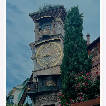
خدمات تاکسی و ترانسفر فرودگاهی
سرویس لباسشویی و خشک‌شویی
فضای مخصوص استعمال دخانیات
انبار چمدان برای مسافران خروجی
صندوق امانات در پذیرش
خدمات کاری و رفاهی
برای مسافرانی که به قصد کار به تفلیس آمده‌اند،
هتل پولو
تفلیس
امکاناتی مانند چاپ و فتوکپی مدارک، فضای کار با اینترنت
قوی و میز مخصوص لپ‌تاپ در لابی فراهم کرده است.
همچنین مهمانانی که قصد گشت‌وگذار دارند می‌توانند از خدمات
راهنمای تور، رزرو تاکسی شهری و پیشنهاد مسیرهای دیدنی
توسط پذیرش استفاده کنند.