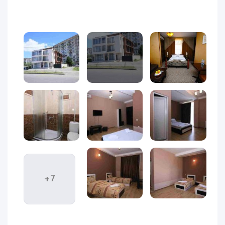
images-compressed
تاریخ و مدرنیته در هم تنیده‌اند. خیابان‌های سنگ‌فرش‌شده،
کافه‌های پرانرژی، معماری رنگارنگ و مردم مهمان‌نواز، همه و همه
باعث می‌شوند هر مسافر احساس کند در خانه دوم خود است. در
میان این فضای پر از زندگی و فرهنگ، انتخاب یک اقامتگاه راحت و
قابل‌اعتماد اهمیت زیادی دارد. یکی از گزینه‌هایی که بسیاری از
مسافران ایرانی آن را به دیگر هتل‌ها ترجیح می‌دهند،
هتل پولو
تفلیس (Polo Hotel Tbilisi)
است.
این هتل سه‌ستاره با موقعیتی عالی در نزدیکی مرکز شهر، گزینه‌ای
ایده‌آل برای کسانی‌ست که می‌خواهند با بودجه‌ای مناسب، اقامتی
آرام، تمیز و مطمئن را تجربه کنند. هتل پولو تفلیس با ظاهری
ساده اما شیک، خدماتی فراتر از انتظار ارائه می‌دهد و از همان لحظه
ورود، حس صمیمیت و آرامش را به مهمان منتقل می‌کند.
کارکنان خوش‌برخورد، صبحانه‌های خوش‌طعم، اتاق‌های تمیز با
+7
طراحی گرم و موقعیت مکانی فوق‌العاده در نزدیکی خیابان
روستاولی، تنها بخشی از دلایلی‌ست که این هتل را به یکی از
پرطرفدارترین اقامتگاه‌های اقتصادی در تفلیس تبدیل کرده است.