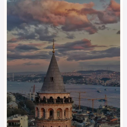
مسافرانی مناسب است که می‌خواهند در قلب بی‌اوغلو اقامت کنند،
به خیابان استقلال و برج گالاتا نزدیک باشند و در فضایی بوتیک و
آرام استراحت کنند.
بررسی قیمت و شرایط رزرو
ویداگشت قیمت، ظرفیت اتاق‌ها و شرایط رزرو هتل را شفاف بررسی
می‌کند تا بتوانید متناسب با بودجه، تاریخ سفر و سبک اقامت خود
تصمیم بگیرید.
راهنمایی برای انتخاب اتاق مناسب
اتاق‌های سوپریور، استاندارد دبل، تریپل، خانوادگی و سوئیت
دوبلکس هرکدام برای تعداد نفرات مختلف مناسب هستند.
کارشناسان ویداگشت با توجه به تعداد مسافران و هدف سفر،
گزینه مناسب‌تری پیشنهاد می‌دهند.
انتخابی مناسب برای اقامت در بی‌اوغلو
موقعیت هتل پرا رز برای مسافرانی جذاب است که می‌خواهند نزدیک