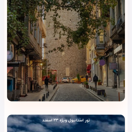
یک وعده آرام بعد از گشت‌وگذار در استانبول انتخابی کاربردی
محسوب می‌شود.
صبحانه؛ شروعی راحت قبل از گشت
شهری
صبحانه هتل پرا رز به مهمانان کمک می‌کند روز خود را با انرژی
بیشتری آغاز کنند. مسافران می‌توانند قبل از رفتن به خیابان
استقلال، برج گالاتا، میدان تکسیم یا کافه‌های بی‌اوغلو، صبحانه
خود را در فضای آرام هتل میل کنند و برنامه روزانه را راحت‌تر شروع
کنند.
رستوران هتل؛ مناسب برای وعده‌های
روزانه
رستوران هتل پرا رز استانبول فضایی مرتب و دلنشین برای صرف
غذا دارد. این بخش برای مهمانانی مناسب است که بعد از خرید،
تور استانبول ویژه ۲۳ اسفند
پیاده‌روی یا بازدید از جاذبه‌های اطراف، ترجیح می‌دهند بدون خروج
از هتل، وعده‌ای راحت میل کنند.