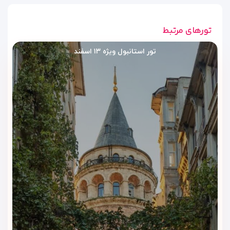
تورهای مرتبط
تور استانبول ویژه ۱۳ اسفند
رستوران و کافی‌شاپ هتل پرا رز
استانبول | طعم خوش اقامت در قلب
بی‌اوغلو
هتل پرا رز استانبول برای مسافرانی مناسب است که می‌خواهند در
طول اقامت، دسترسی راحتی به صبحانه، غذا و نوشیدنی داشته
باشند. فضای رستوران و کافی‌شاپ هتل با حال‌وهوای بوتیک و
شهری آن هماهنگ است و برای شروع روز، استراحت کوتاه یا صرف