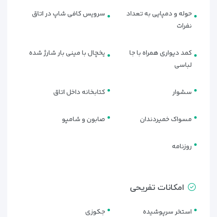
حوله و دمپایی به تعداد
سرویس کافی شاپ در اتاق
نفرات
کمد دیواری همراه با جا
یخچال با مینی بار شارژ شده
لباسی
نکات مهم برای رزرو هتل پارس
مشهد با ویداگشت
سشوار
کتابخانه داخل اتاق
امکان رزرو
با قیمت ویژه و تخفیف‌های انحصاری
مسواک خمیردندان
صابون و شامپو
رزرو به‌صورت حضوری یا آنلاین با پشتیبانی لحظه‌ای
روزنامه
🛎 رزرو به‌همراه خدمات تور، ترانسفر فرودگاهی و گشت شهری
امکان صدور واچر رسمی برای شرکت‌ها و تورهای سازمانی
🛏 انتخاب نوع اتاق با توجه به ظرفیت و بودجه شما
امکانات تفریحی
هتل پارس مشهد یکی از بهترین گزینه‌ها برای اقامت در شهر
استخر سرپوشیده
جکوزی
مقدس مشهد است؛ به‌ویژه برای مسافرانی که به‌دنبال آرامش،