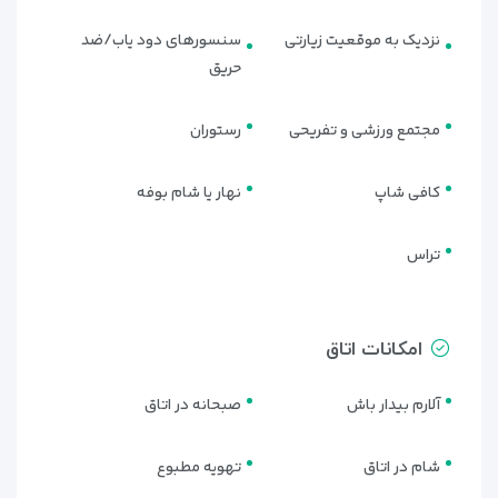
پارک ملت
هتل پارس مشهد در یکی از بهترین مناطق شهر واقع شده که
نزدیک به موقعیت زیارتی
سنسورهای دود یاب/ضد
به‌دور از شلوغی اطراف حرم اما در نزدیکی بسیاری از مراکز مهم
حریق
تفریحی و اداری قرار دارد.
مجتمع ورزشی و تفریحی
رستوران
مزایای اقامت در هتل پارس مشهد
کافی شاپ
نهار یا شام بوفه
اقامت در یکی از بهترین مناطق مشهد
فاصله کم تا پارک ملت، نمایشگاه و مجتمع‌های اداری
مناسب برای سفرهای کاری، نمایشگاهی و خانوادگی
تراس
آرامش فوق‌العاده و دوری از ترافیک اطراف حرم
محیطی شیک و آرام با استانداردهای هتل‌های بین‌المللی
پشتیبانی کامل و خدمات حرفه‌ای ویداگشت در تمام طول سفر
امکانات اتاق
آلارم بیدار باش
صبحانه در اتاق
شام در اتاق
تهویه مطبوع