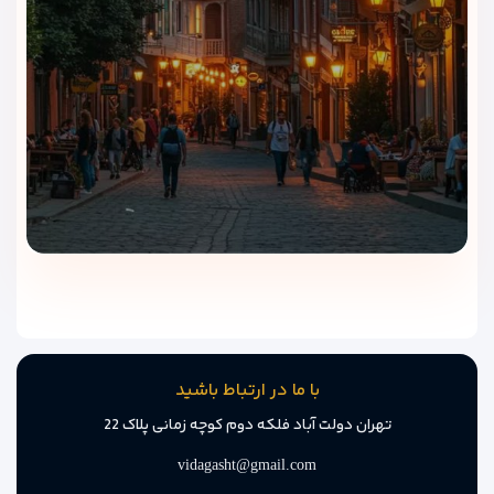
دسترسی به اینترنت پرسرعت در تمامی اتاق‌ها و بخش‌های عمومی
هتل، امکان انجام کارهای آنلاین و ارتباط آسان با دوستان و خانواده
را برای مهمانان فراهم می‌کند.
پارکینگ اختصاصی
مسافرانی که با خودرو سفر می‌کنند می‌توانند از پارکینگ اختصاصی
و ایمن هتل استفاده کنند و با خیال راحت از اقامت خود لذت ببرند.
خدمات نظافت و لاندری
خدمات نظافت روزانه و لباس‌شویی هتل، اقامتی تمیز و راحت برای
مهمانان تضمین می‌کند.
پذیرش ۲۴ ساعته
با ما در ارتباط باشید
پرسنل حرفه‌ای و آموزش‌دیده هتل در تمام ساعات شبانه‌روز آماده
تهران دولت آباد فلکه دوم کوچه زمانی پلاک 22
خدمت‌رسانی به مهمانان هستند و هرگونه نیاز یا سوال آن‌ها را
برطرف می‌کنند.
vidagasht@gmail.com