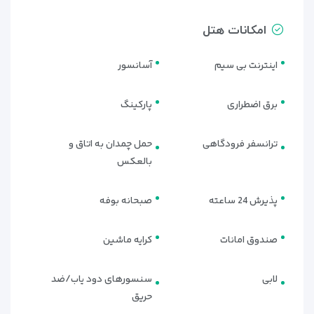
امکانات هتل
اینترنت بی سیم
آسانسور
برق اضطراری
پارکینگ
ترانسفر فرودگاهی
حمل چمدان به اتاق و
انواع اتاق‌ها و آپارتمان‌های هتل
بالعکس
آکوآ باتومی | بهترین گزینه برای
اقامت
پذیرش 24 ساعته
صبحانه بوفه
هتل و آپارتمان‌های آکوآ باتومی با ارائه واحدهای اقامتی متنوع،
صندوق امانات
کرایه ماشین
پاسخگوی نیاز همه مسافران است؛ چه برای یک سفر کوتاه تفریحی
به باتومی آمده باشید و چه برای اقامت طولانی‌مدت.
لابی
سنسورهای دود یاب/ضد
اتاق‌های استاندارد
حریق