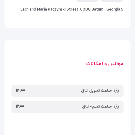
5 Lech and Maria Kaczynski Street, 6000 Batumi, Georgia
انواع اتاق‌های هتل وایت سیلز
رزیدنتال باتومی | معرفی سوئیت‌ها،
آپارتمان‌ها و پنت‌هاوس‌های لوکس
قوانین و امکانات
هتل وایت سیلز رزیدنتال باتومی با ارائه اتاق‌ها و سوئیت‌های
متنوع، سلیقه و نیاز هر مسافری را پوشش می‌دهد. چه برای یک
سفر کاری کوتاه‌مدت به باتومی آمده باشید و چه برای یک تعطیلات
ساعت تحویل اتاق
۱۴:۰۰
خانوادگی طولانی‌مدت، این هتل گزینه مناسب شماست.
اتاق استاندارد
ساعت تخلیه اتاق
۱۲:۰۰
اتاق‌های استاندارد با طراحی مینیمال و دکوراسیون مدرن، مناسب
زوج‌ها و مسافران کاری هستند. این اتاق‌ها مجهز به تخت‌های
راحت، میز کار، حمام خصوصی و اینترنت پرسرعت می‌باشند.