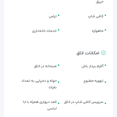
مستقیم به دریای سیاه است. این واحدها با دکوراسیون لاکچری،
حریق
تراس اختصاصی و امکانات رفاهی پیشرفته، اقامتی متفاوت و
خاطره‌انگیز را برای مهمانان فراهم می‌کنند.
کافی شاپ
تراس
تنوع اتاق‌ها و طراحی مدرن آن‌ها باعث شده هم برای مسافران
کاری و هم برای گردشگران تفریحی انتخابی ایده‌آل باشد.
ماهواره
خدمات خانه‌داری
امکانات اتاق
آلارم بیدار باش
صبحانه در اتاق
تهویه مطبوع
حوله و دمپایی به تعداد
نفرات
امکانات رفاهی و تفریحی هتل وایت
سرویس کافی شاپ در اتاق
کمد دیواری همراه با جا
لباسی
سیلز رزیدنتال باتومی | استخر، سالن