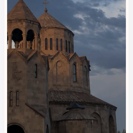
صندوق امانات و انبار چمدان
برای نگهداری وسایل با اطمینان کامل
پارکینگ اختصاصی رایگان
برای خودروهای شخصی مهمانان
🏋️ امکانات تفریحی و سلامتی
اگرچه هتل نیلز وان بیشتر بر اقامت شهری تمرکز دارد، اما امکاناتی
برای حفظ نشاط و سلامت مهمانان نیز در نظر گرفته شده است.
فضای استراحت با صندلی‌های راحت و نوشیدنی‌های سبک
برنامه‌های گشت شهری و رزرو تورهای محلی با همکاری
آژانس‌های معتبر
اینترنت و ارتباطات
دسترسی به
Wi-Fi پرسرعت رایگان
در تمامی نقاط هتل، از اتاق‌ها
تا لابی، امکان ارتباط آسان با خانواده یا انجام کارهای روزمره را
فراهم کرده است.
هتل نیلز وان با ترکیب خدمات مدرن و فضایی دل‌نشین، تجربه‌ای از