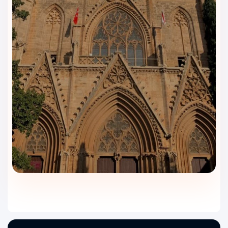
رستوران
هتل نیلز وان (Nil’s Hotel Van)
با محیطی روشن و چیدمان
مرتب، وعده‌های روزانه را با کیفیت مناسب سرو می‌کند. منو بر
پایه‌ی خوراک‌های رایج ترکی و بین‌المللی چیده شده تا هم سلیقه‌ی
مهمانان ایرانی را پوشش بدهد و هم انتخاب کافی برای خانواده‌ها
داشته باشد.
صبحانه کامل سبک ترکی
: نان تازه، پنیرهای محلی، زیتون،
سبزیجات، تخم‌مرغ و املت، مربا و عسل، انواع چای و قهوه.
میان‌وعده و نوشیدنی
: در
کافی‌شاپ
هتل انواع قهوه، چای، آب‌میوه
و شیرینی‌های سبک سرو می‌شود؛ فضایش برای استراحت بعد از
خرید یا قرارهای کوتاه کاری مناسب است.
گزینه‌های متنوع برای ذائقه‌ها
: انتخاب‌های ساده‌ی بدون تند،
غذاهای سبک و چند آیتم محبوب بین‌المللی برای مهمانانی که غذای
ترکی نمی‌خواهند.
رعایت بهداشت و سرو منظم
: ظروف تمیز، میزهای مرتب و سرو
دقیق کارکنان تجربه‌ی وعده‌ای خوشایند را تکمیل می‌کند.