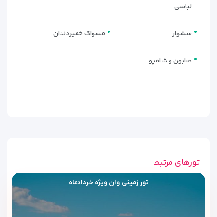
لباسی
اتاق سه‌تخته خانوادگی
برای خانواده‌ها یا گروه‌های کوچک، اتاق‌های سه‌تخته انتخابی عالی
سشوار
مسواک خمیردندان
هستند. فضای بزرگ‌تر، نور طبیعی از پنجره‌های وسیع و امکاناتی
همچون یخچال، تلویزیون بزرگ‌تر و میز ناهارخوری کوچک از
صابون و شامپو
ویژگی‌های این اتاق‌هاست.
سوئیت لوکس با تراس
این سوئیت‌ها برای مهمانانی طراحی شده‌اند که به‌دنبال فضای
خاص‌تر و چشم‌انداز زیباتری از شهر وان هستند. وجود
تراس
اختصاصی با منظره خیابان‌های مرکزی شهر
، سرویس چای و قهوه،
مبل راحتی و دکوراسیون لوکس، این واحدها را به یکی از
محبوب‌ترین انتخاب‌ها میان مسافران تبدیل کرده است.
تورهای مرتبط
در تمامی اتاق‌ها سرویس روزانه نظافت، تهویه مطبوع، اینترنت
تور زمینی وان ویژه خردادماه
رایگان و حمام مدرن با دوش بارانی در دسترس است. همچنین هتل
به درخواست مهمانان، خدمات ویژه‌ای مانند تخت کودک یا سرویس
اضافه ارائه می‌دهد.