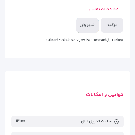
مشخصات تماس
تلویزیون LED با شبکه‌های بین‌المللی
یخچال و مینی‌بار
ترکیه
شهر وان
صندوق امانات شخصی
Güneri Sokak No:7, 65150 Bostaniçi, Turkey
سرویس بهداشتی و حمام مدرن با لوازم بهداشتی رایگان
اینترنت پرسرعت Wi-Fi
برخی از سوئیت‌های بزرگ‌تر نیز دارای
تراس اختصاصی با چشم‌انداز
شهر وان
هستند که فضایی ایده‌آل برای نوشیدن قهوه و استراحت
در هوای مطبوع این شهر فراهم می‌کند.
قوانین و امکانات
اتاق‌ها به‌صورت روزانه نظافت می‌شوند و کارکنان بخش خدمات
اتاق، با دقت و رفتار حرفه‌ای، تمام تلاش خود را می‌کنند تا اقامتی
تمیز و آرام برای مهمانان فراهم شود.
ساعت تحویل اتاق
۱۴:۰۰