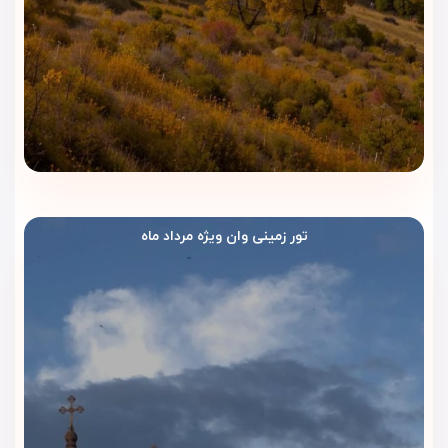
خود فراهم کرده است. این مجموعه با طراحی هوشمندانه و امکانات
متنوع، شرایطی فراهم کرده تا مسافران چه برای استراحت آمده
باشند چه برای خرید و گردش، هیچ کمبودی احساس نکنند.
خدمات رفاهی و امکانات عمومی
در بدو ورود به لابی مدرن هتل، رفتار صمیمی و خوش‌برخورد
کارکنان باعث می‌شود حس اعتماد و آرامش در همان لحظه اول
شکل بگیرد.
تور زمینی وان ویژه مرداد ماه
لابی بزرگ با مبلمان راحت، نور طبیعی و اینترنت رایگان، محیطی
مناسب برای انتظار یا گفتگو با همراهان ایجاد کرده است.
هتل مجهز به:
پذیرش ۲۴ ساعته
با کارکنان مسلط به زبان فارسی و انگلیسی
خدمات اتاق (Room Service)
در تمام ساعات شبانه‌روز
خشکشویی و اتوشویی سریع
برای مهمانانی که سفر طولانی دارند