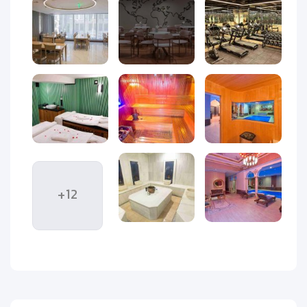
Istanbul)
یکی از بهترین هتل‌های ۴ ستاره شهر استانبول است که
در نزدیکی میدان تکسیم قرار دارد. این هتل به دلیل موقعیت
عالی، امکانات رفاهی کامل و قیمت مناسب، به یکی از انتخاب‌های
محبوب میان مسافران ایرانی و خارجی تبدیل شده است.
ساختمان هتل با طراحی مدرن و دکوراسیون لوکس ساخته شده و
لابی آن فضایی گرم و دلنشین دارد. نزدیکی هتل به خیابان
استقلال، ایستگاه مترو تکسیم و مراکز خرید بزرگ باعث می‌شود
مهمانان بتوانند به راحتی به مهم‌ترین جاذبه‌های شهر دسترسی
داشته باشند.
هتل نوا پلازا کریستال استانبول با اتاق‌های مجهز، رستوران
+12
بین‌المللی، سالن بدنسازی، اسپا و استخر سرپوشیده، شرایطی
ایده‌آل برای اقامتی راحت و خاطره‌انگیز فراهم می‌کند. این ویژگی‌ها
باعث شده این هتل به گزینه‌ای محبوب برای سفرهای کاری و
تفریحی تبدیل شود.
در ادامه این مطلب، به‌صورت کامل و دقیق با
تعداد اتاق‌ها،
دکوراسیون داخلی، انواع واحدهای اقامتی، امکانات رفاهی و