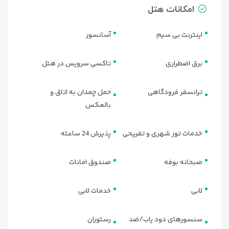
امکانات هتل
اینترنت بی سیم
آسانسور
برق اضطراری
تاکسی سرویس در هتل
ترانسفر فرودگاهی
حمل چمدان به اتاق و
بالعکس
خدمات تور شهری و تفریحی
پذیرش 24 ساعته
صبحانه بوفه
صندوق امانات
🛏 انواع اتاق‌های هتل نوا پلازا
کریستال استانبول | انتخابی متنوع
لابی
خدمات لابی
برای هر مسافر
سنسورهای دود یاب/ضد
رستوران
هتل نوا پلازا کریستال استانبول (Nova Plaza Crystal Hotel