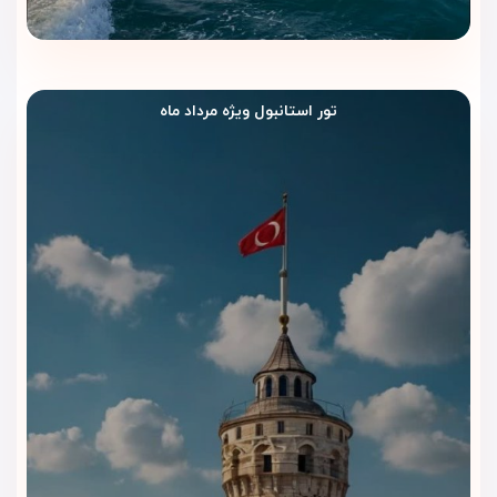
تور استانبول ویژه مرداد ماه
چرا هتل نوا پلازا کریستال استانبول را
با ویداگشت رزرو کنیم؟
انتخاب یک هتل مناسب در استانبول می‌تواند کیفیت سفر شما را
به‌طور کامل تغییر دهد.
هتل نوا پلازا کریستال استانبول (Nova
Plaza Crystal Hotel Istanbul)
با موقعیت عالی در نزدیکی میدان
تقسیم، اتاق‌های مدرن، استخر سرپوشیده، مرکز اسپا، رستوران‌های
متنوع و دسترسی آسان به جاذبه‌های شهر، یکی از بهترین گزینه‌ها