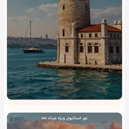
برای مسافران ایرانی است. اما زمانی که این هتل را از طریق
ویداگشت
رزرو کنید، مزایای بیشتری نصیبتان می‌شود:
🛎
رزرو مطمئن و سریع
با بهترین قیمت‌ها
پشتیبانی ۲۴ ساعته
در طول سفر
مشاوره تخصصی
برای انتخاب بهترین اتاق و خدمات
پکیج‌های کامل سفر
شامل پرواز، ترنسفر فرودگاهی و گشت
شهری
🛡
سفر بدون دغدغه
با تیم حرفه‌ای ویداگشت
با ویداگشت، اقامت شما در هتل نوا پلازا کریستال استانبول تنها
یک رزرو ساده نخواهد بود، بلکه تجربه‌ای متفاوت، امن و
به‌یادماندنی از سفر به استانبول خواهد شد.
تور استانبول ویژه مرداد ماه