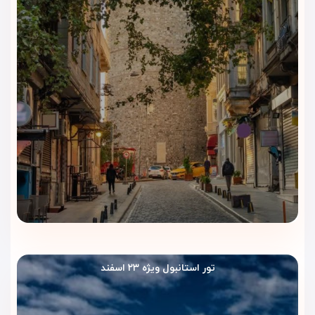
مهمانان می‌توانند در هر فصل سال، بدون توجه به شرایط
آب‌وهوایی، از شنا و آرامش در این فضای مدرن لذت ببرند.
مرکز اسپا و سلامتی
هتل دارای مرکز اسپا و خدمات ماساژ حرفه‌ای است. سونا و جکوزی
نیز برای رفع خستگی و بازیابی انرژی در اختیار مهمانان قرار دارد. این
بخش به‌ویژه برای کسانی که به دنبال آرامش پس از یک روز
پرجنب‌وجوش در شهر هستند، بسیار محبوب است.
🏋️ سالن بدنسازی
برای مهمانانی که حتی در سفر هم به تناسب اندام اهمیت
می‌دهند، سالن بدنسازی هتل با تجهیزات مدرن ورزشی آماده
استفاده است.
کافه و لانج
تور استانبول ویژه ۲۳ اسفند
کافه و لانج هتل فضایی شیک و آرام دارد که برای نوشیدن قهوه
تازه‌دم یا صرف میان‌وعده مناسب است. این فضا معمولاً محل خوبی