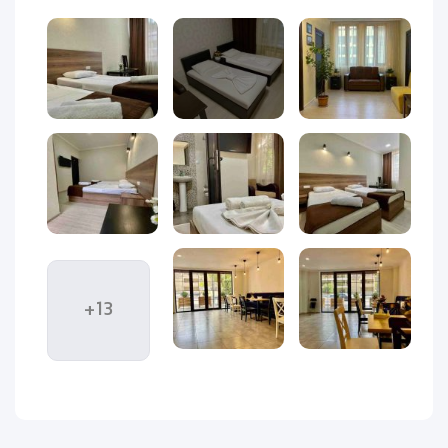
اگر به دنبال اقامتی راحت، تمیز و مقرون‌به‌صرفه در شهر زیبای
ایروان هستید،
هتل مرین ایروان (Marin Hotel Yerevan)
یکی از
بهترین گزینه‌ها برای شماست. این هتل ۳ ستاره با طراحی ساده اما
مدرن، امکانات استاندارد و فضایی آرام، شرایطی ایده‌آل برای
استراحت و تجربه‌ای خوشایند در طول سفر به ارمنستان فراهم
می‌کند.
هتل مرین در منطقه‌ای مرکزی و دسترسی‌پذیر از شهر ایروان قرار
دارد؛ جایی که تنها چند دقیقه با جاذبه‌های معروف شهر مانند
میدان جمهوری، اپرا و مراکز خرید فاصله دارد. موقعیت جغرافیایی
مناسب این هتل باعث شده که مسافران بتوانند بدون نیاز به
+13
تاکسی یا تور، به‌راحتی از جاذبه‌های اصلی شهر دیدن کنند.
فضای داخلی هتل با رنگ‌های گرم و دکور ساده طراحی شده تا
مهمانان حس آرامش و صمیمیت را در لحظه ورود تجربه کنند.
پرسنل خوش‌برخورد و حرفه‌ای، همیشه آماده‌ی پاسخ‌گویی به
نیازهای مسافران هستند و همین رفتار دوستانه، باعث شده هتل