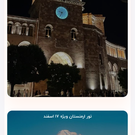
رستوران و کافی‌شاپ هتل مرین
ایروان | طعم اصیل ارمنی در فضایی
آرام و صمیمی
رستوران هتل مرین ایروان با فضایی گرم و دل‌نشین، مجموعه‌ای از
غذاهای ارمنی، مدیترانه‌ای و بین‌المللی را برای مهمانان سرو می‌کند.
در این رستوران می‌توانید صبح‌ها صبحانه‌ای کامل و تازه میل کنید
و در وعده‌های ناهار و شام از غذاهای متنوع و خوش‌طعم لذت
ببرید.
منوی رستوران شامل انواع کباب‌های سنتی ارمنستان، سالادهای
محلی و دسرهای خانگی است که همگی با مواد اولیه تازه و
باکیفیت تهیه می‌شوند. سرآشپزان حرفه‌ای با دقت در طعم و ارائه،
غذاهایی لذیذ آماده می‌کنند تا تجربه‌ی شما از صرف غذا در ایروان
به‌یادماندنی باشد.
تور ارمنستان ویژه ۱۷ اسفند
کافی‌شاپ دنج هتل محیطی آرام برای نوشیدن قهوه تازه، چای
معطر یا دسرهای خانگی دارد. نور ملایم، بوی قهوه‌ی تازه و فضای